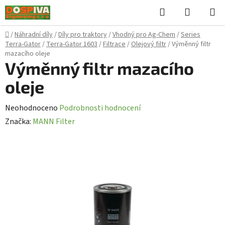
Přejít
Hledat
NÁKUPN
na
KOŠÍK
obsah
Domů
/
Náhradní díly
/
Díly pro traktory
/
Vhodný pro Ag-Chem
/
Series
Terra-Gator
/
Terra-Gator 1603
/
Filtrace
/
Olejový filtr
/
Výměnný filtr
mazacího oleje
Výměnný filtr mazacího
oleje
Průměrné
Neohodnoceno
Podrobnosti hodnocení
hodnocení
Značka:
MANN Filter
produktu
je
0,0
z
5
hvězdiček.