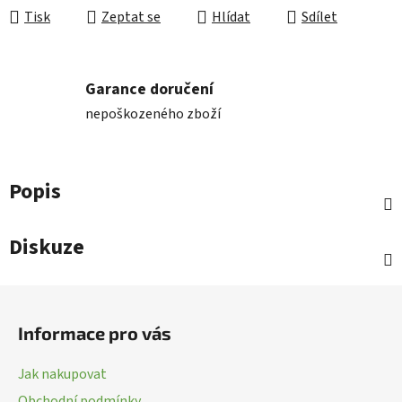
Tisk
Zeptat se
Hlídat
Sdílet
Garance doručení
nepoškozeného zboží
Popis
Diskuze
Z
á
Informace pro vás
p
a
Jak nakupovat
t
Obchodní podmínky