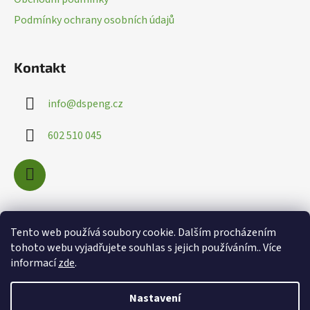
í
Podmínky ochrany osobních údajů
Kontakt
info
@
dspeng.cz
602 510 045
Nákupní košík
Tento web používá soubory cookie. Dalším procházením
tohoto webu vyjadřujete souhlas s jejich používáním.. Více
informací
zde
.
0
KS /
0 KČ
Nastavení