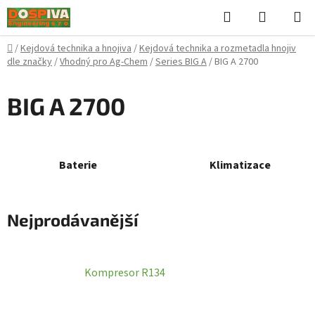
Přejít
Hledat
NÁKUPN
na
KOŠÍK
obsah
Domů
/
Kejdová technika a hnojiva
/
Kejdová technika a rozmetadla hnojiv
dle značky
/
Vhodný pro Ag-Chem
/
Series BIG A
/
BIG A 2700
BIG A 2700
Baterie
Klimatizace
Nejprodávanější
Kompresor R134