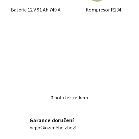
r
t
Baterie 12 V 91 Ah 740 A
Kompresor R134
o
ů
d
u
k
t
ů
2
položek celkem
O
v
l
Garance doručení
á
nepoškozeného zboží
d
a