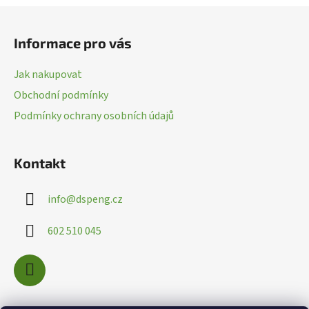
c
Z
í
á
p
Informace pro vás
p
r
a
v
Jak nakupovat
k
t
Obchodní podmínky
y
í
v
Podmínky ochrany osobních údajů
ý
p
i
Kontakt
s
u
info
@
dspeng.cz
602 510 045