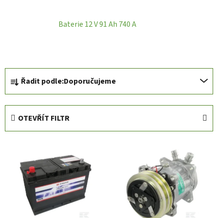
Baterie 12 V 91 Ah 740 A
Ř
Řadit podle:
Doporučujeme
a
z
e
OTEVŘÍT FILTR
n
í
V
p
ý
r
p
o
i
d
s
u
p
k