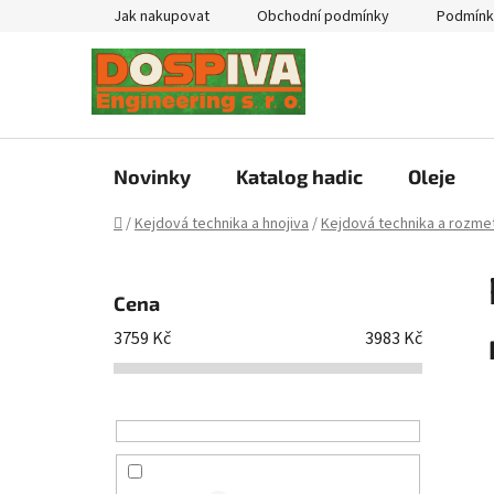
Přejít
Jak nakupovat
Obchodní podmínky
Podmínk
na
obsah
Novinky
Katalog hadic
Oleje
Domů
/
Kejdová technika a hnojiva
/
Kejdová technika a rozmet
P
o
Cena
s
3759
Kč
3983
Kč
t
r
a
n
n
í