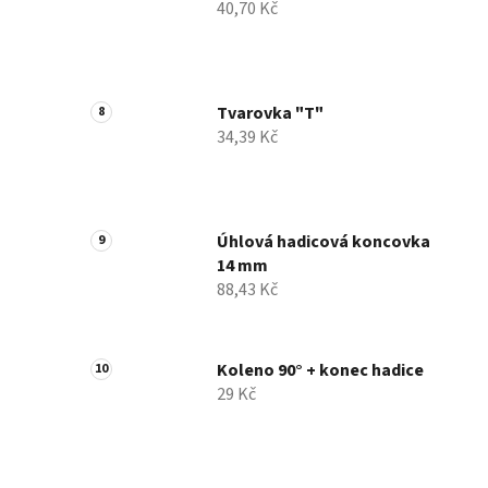
40,70 Kč
Tvarovka "T"
34,39 Kč
Úhlová hadicová koncovka
14 mm
88,43 Kč
Koleno 90° + konec hadice
29 Kč