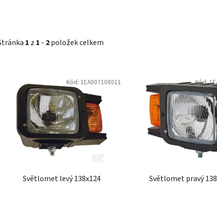
Stránka
1
z
1
-
2
položek celkem
V
Kód:
1EA007108011
Kód:
1E
ý
p
i
s
p
r
o
d
Světlomet levý 138x124
Světlomet pravý 13
u
k
t