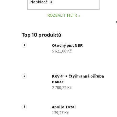
Na skladě
2
p
a
ROZBALIT FILTR
n
e
l
Top 10 produktů
Otočný píst NBR
5 621,66 Kč
KKV 4" + Čtyřhranná příruba
Bauer
2 780,22 Kč
Apollo Total
139,27 Kč