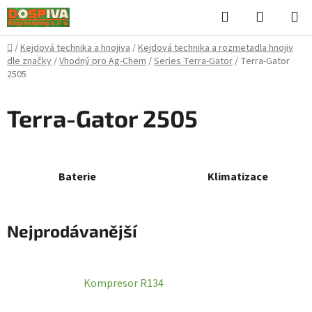
Přejít
Hledat
NÁKUPN
na
KOŠÍK
obsah
Domů
/
Kejdová technika a hnojiva
/
Kejdová technika a rozmetadla hnojiv
dle značky
/
Vhodný pro Ag-Chem
/
Series Terra-Gator
/
Terra-Gator
2505
Terra-Gator 2505
Baterie
Klimatizace
Nejprodávanější
Kompresor R134