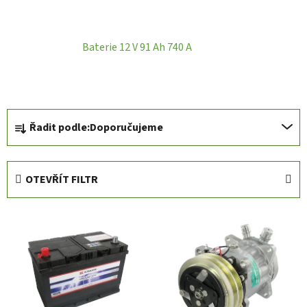
Baterie 12 V 91 Ah 740 A
Ř
Řadit podle:
Doporučujeme
a
z
e
OTEVŘÍT FILTR
n
í
V
p
ý
r
p
o
i
d
s
u