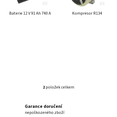
p
k
r
t
Baterie 12 V 91 Ah 740 A
Kompresor R134
o
ů
d
u
k
t
ů
2
položek celkem
O
v
l
Garance doručení
á
nepoškozeného zboží
d