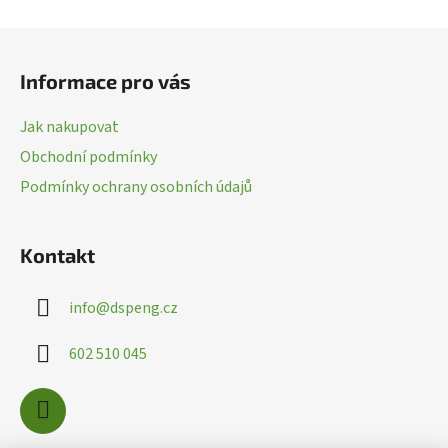
a
c
Z
í
á
p
Informace pro vás
p
r
a
v
Jak nakupovat
k
t
Obchodní podmínky
y
í
v
Podmínky ochrany osobních údajů
ý
p
i
Kontakt
s
u
info
@
dspeng.cz
602 510 045