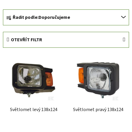
Ř
Řadit podle:
Doporučujeme
a
z
e
OTEVŘÍT FILTR
n
í
V
p
ý
r
p
o
i
d
s
u
p
k
r
t
Světlomet levý 138x124
Světlomet pravý 138x124
o
ů
d
u