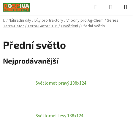
Přejít
Hledat
NÁKUPN
na
KOŠÍK
obsah
Domů
/
Náhradní díly
/
Díly pro traktory
/
Vhodný pro Ag-Chem
/
Series
Terra-Gator
/
Terra-Gator 9105
/
Osvětlení
/
Přední světlo
Přední světlo
Nejprodávanější
Světlomet pravý 138x124
Světlomet levý 138x124