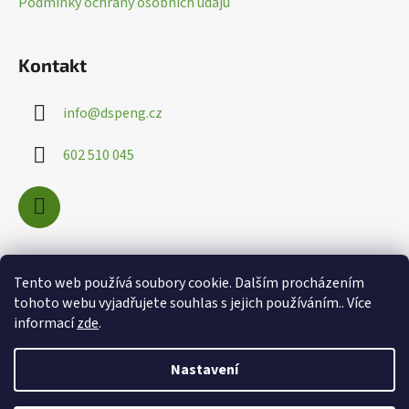
Podmínky ochrany osobních údajů
ý
p
i
Kontakt
s
u
info
@
dspeng.cz
602 510 045
Nákupní košík
Tento web používá soubory cookie. Dalším procházením
tohoto webu vyjadřujete souhlas s jejich používáním.. Více
informací
zde
.
0
KS /
0 KČ
Nastavení