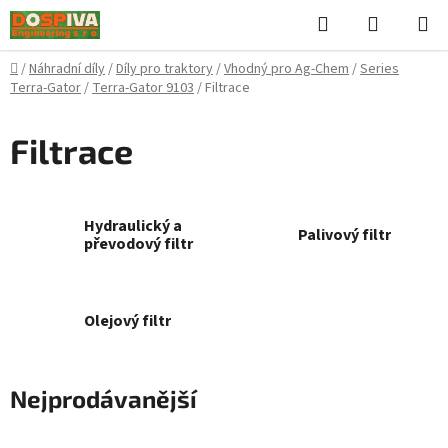
Přejít
Hledat
NÁKUPN
na
KOŠÍK
obsah
Domů
/
Náhradní díly
/
Díly pro traktory
/
Vhodný pro Ag-Chem
/
Series
Terra-Gator
/
Terra-Gator 9103
/
Filtrace
Filtrace
Hydraulický a
Palivový filtr
převodový filtr
Olejový filtr
Nejprodávanější