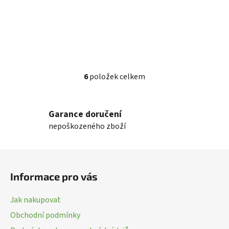
6
položek celkem
O
v
l
Garance doručení
á
nepoškozeného zboží
d
a
c
Z
í
á
p
Informace pro vás
p
r
a
v
Jak nakupovat
k
t
Obchodní podmínky
y
í
v