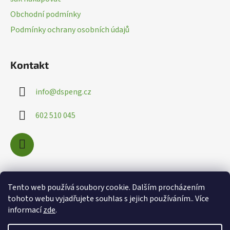
k
t
Obchodní podmínky
y
í
v
Podmínky ochrany osobních údajů
ý
p
i
Kontakt
s
u
info
@
dspeng.cz
602 510 045
Nákupní košík
Tento web používá soubory cookie. Dalším procházením
tohoto webu vyjadřujete souhlas s jejich používáním.. Více
informací
zde
.
0
KS /
0 KČ