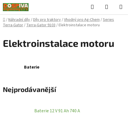
Přejít
Hledat
NÁKUPN
na
KOŠÍK
obsah
Domů
/
Náhradní díly
/
Díly pro traktory
/
Vhodný pro Ag-Chem
/
Series
Terra-Gator
/
Terra-Gator 9103
/
Elektroinstalace motoru
Elektroinstalace motoru
Baterie
Nejprodávanější
Baterie 12 V 91 Ah 740 A