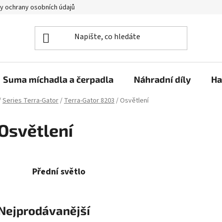
y ochrany osobních údajů
Suma míchadla a čerpadla
Náhradní díly
Ha
/
Series Terra-Gator
/
Terra-Gator 8203
/
Osvětlení
Osvětlení
Přední světlo
Nejprodávanější