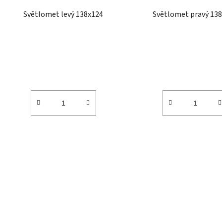
d
Světlomet levý 138x124
Světlomet pravý 13
u
k
t
ů
O
v
l
á
d