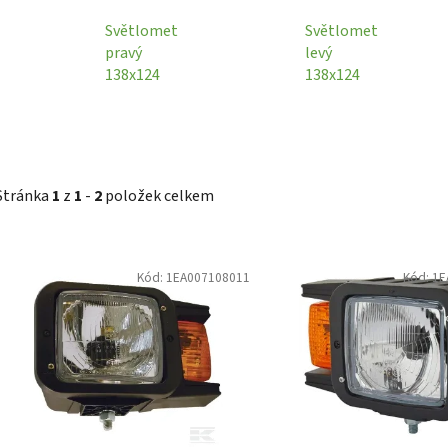
Světlomet
Světlomet
pravý
levý
138x124
138x124
Stránka
1
z
1
-
2
položek celkem
V
Kód:
1EA007108011
Kód:
1E
ý
p
i
s
p
r
o