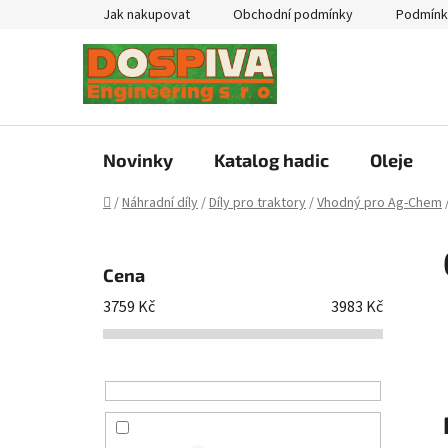
Přejít
Jak nakupovat
Obchodní podmínky
Podmínk
na
obsah
Novinky
Katalog hadic
Oleje
Domů
/
Náhradní díly
/
Díly pro traktory
/
Vhodný pro Ag-Chem
P
o
Cena
s
3759
Kč
3983
Kč
t
r
a
n
n
í