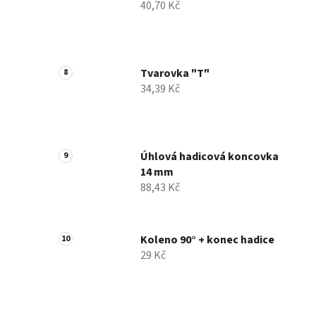
40,70 Kč
Tvarovka "T"
34,39 Kč
Úhlová hadicová koncovka
14 mm
88,43 Kč
Koleno 90° + konec hadice
29 Kč