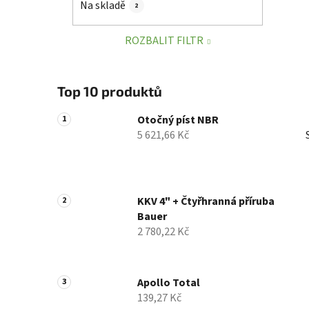
Na skladě
2
p
a
ROZBALIT FILTR
n
e
l
Top 10 produktů
Otočný píst NBR
5 621,66 Kč
KKV 4" + Čtyřhranná příruba
Bauer
2 780,22 Kč
Apollo Total
139,27 Kč