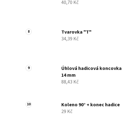
40,70 Kč
Tvarovka "T"
34,39 Kč
Úhlová hadicová koncovka
14 mm
88,43 Kč
Koleno 90° + konec hadice
29 Kč