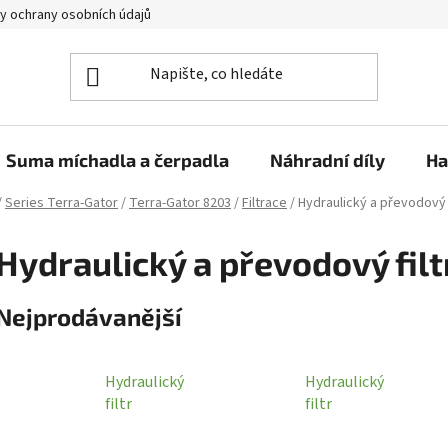
y ochrany osobních údajů
Suma míchadla a čerpadla
Náhradní díly
Ha
/
Series Terra-Gator
/
Terra-Gator 8203
/
Filtrace
/
Hydraulický a převodový f
Hydraulický a převodový filt
Nejprodávanější
Hydraulický
Hydraulický
filtr
filtr