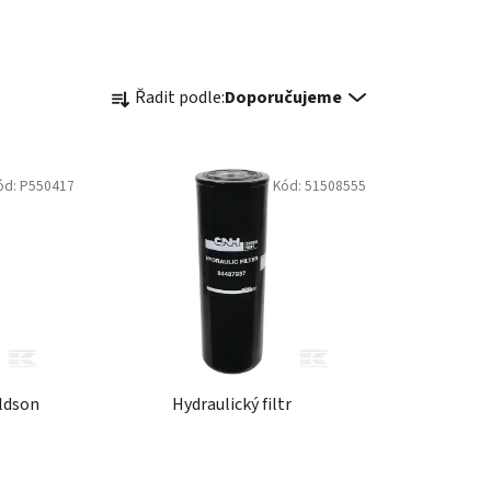
Ř
Řadit podle:
Doporučujeme
a
z
e
ód:
P550417
Kód:
51508555
n
í
p
r
o
d
u
k
aldson
Hydraulický filtr
t
ů