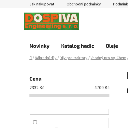
Přejít
Jak nakupovat
Obchodní podmínky
Podmínk
na
obsah
Novinky
Katalog hadic
Oleje
Domů
/
Náhradní díly
/
Díly pro traktory
/
Vhodný pro Ag-Chem
P
o
Cena
s
2332
Kč
4709
Kč
t
r
a
n
n
í