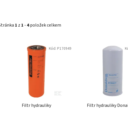
Stránka
1
z
1
-
4
položek celkem
V
Kód:
P170949
K
ý
p
i
s
p
r
o
d
Filtr hydrauliky
Filtr hydrauliky Don
u
k
t