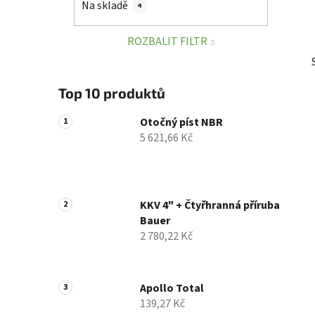
Na skladě
4
p
a
ROZBALIT FILTR
n
e
l
Top 10 produktů
Otočný píst NBR
5 621,66 Kč
KKV 4" + Čtyřhranná příruba
Bauer
2 780,22 Kč
Apollo Total
139,27 Kč