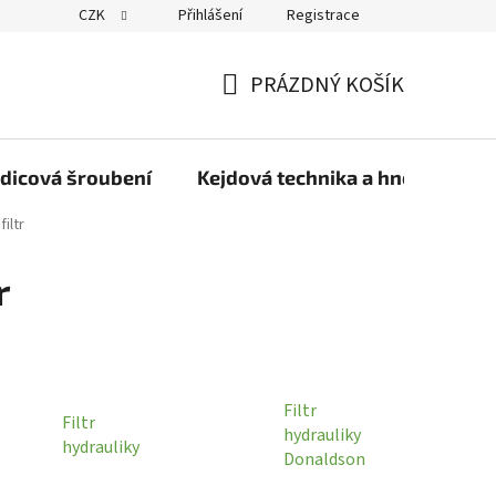
CZK
Přihlášení
Registrace
PRÁZDNÝ KOŠÍK
NÁKUPNÍ
KOŠÍK
dicová šroubení
Kejdová technika a hnojiva
iltr
r
Filtr
Filtr
hydrauliky
hydrauliky
Donaldson