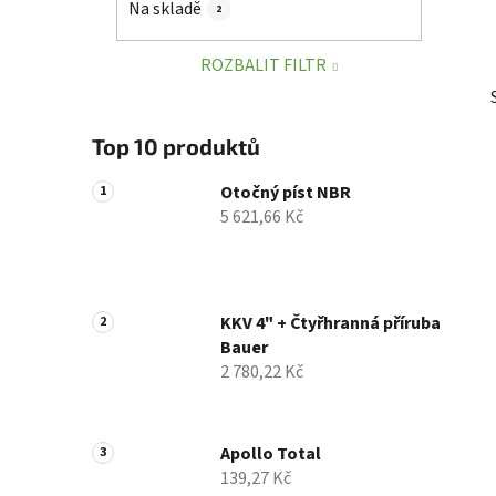
Na skladě
2
p
a
ROZBALIT FILTR
n
e
l
Top 10 produktů
Otočný píst NBR
5 621,66 Kč
KKV 4" + Čtyřhranná příruba
Bauer
2 780,22 Kč
Apollo Total
139,27 Kč