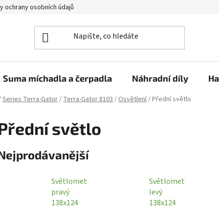
y ochrany osobních údajů
Suma míchadla a čerpadla
Náhradní díly
Ha
/
Series Terra-Gator
/
Terra-Gator 8103
/
Osvětlení
/
Přední světlo
Přední světlo
Nejprodávanější
Světlomet
Světlomet
pravý
levý
138x124
138x124