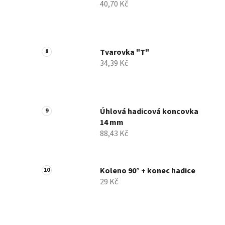
40,70 Kč
Tvarovka "T"
34,39 Kč
Úhlová hadicová koncovka
14 mm
88,43 Kč
Koleno 90° + konec hadice
29 Kč