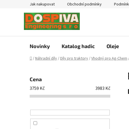
Přejít
Jak nakupovat
Obchodní podmínky
Podmínk
na
obsah
Novinky
Katalog hadic
Oleje
Domů
/
Náhradní díly
/
Díly pro traktory
/
Vhodný pro Ag-Chem
P
o
Cena
s
3759
Kč
3983
Kč
t
r
a
n
n
í