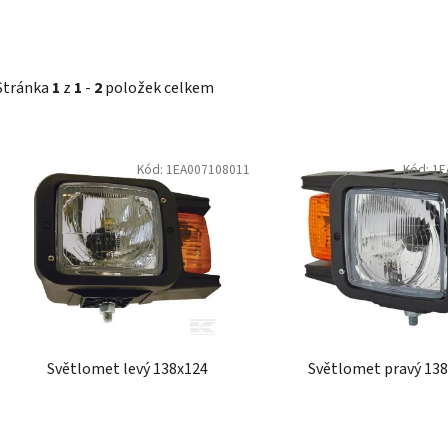
Stránka
1
z
1
-
2
položek celkem
V
Kód:
1EA007108011
Kód:
1E
ý
p
i
s
p
r
o
d
Světlomet levý 138x124
Světlomet pravý 13
u
k
t