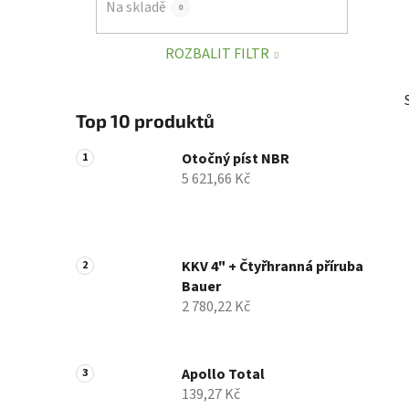
Na skladě
0
p
a
ROZBALIT FILTR
n
e
l
Top 10 produktů
Otočný píst NBR
5 621,66 Kč
KKV 4" + Čtyřhranná příruba
Bauer
2 780,22 Kč
Apollo Total
139,27 Kč