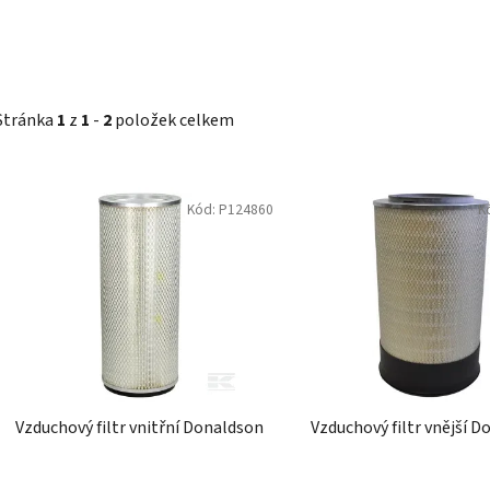
Stránka
1
z
1
-
2
položek celkem
V
Kód:
P124860
K
ý
p
i
s
p
r
o
d
Vzduchový filtr vnitřní Donaldson
Vzduchový filtr vnější 
u
k