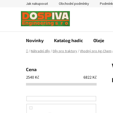
Přejít
Jak nakupovat
Obchodní podmínky
Podmínk
na
obsah
Novinky
Katalog hadic
Oleje
Domů
/
Náhradní díly
/
Díly pro traktory
/
Vhodný pro Ag-Chem
P
o
Cena
s
2540
Kč
6822
Kč
t
r
a
n
n
í