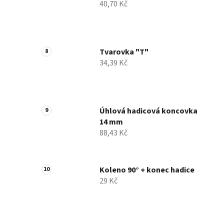
40,70 Kč
Tvarovka "T"
34,39 Kč
Úhlová hadicová koncovka
14 mm
88,43 Kč
Koleno 90° + konec hadice
29 Kč