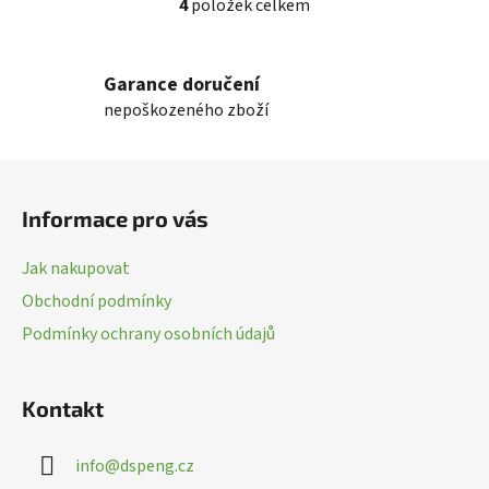
4
položek celkem
O
v
l
Garance doručení
á
nepoškozeného zboží
d
a
c
Z
í
á
p
Informace pro vás
p
r
a
v
Jak nakupovat
k
t
Obchodní podmínky
y
í
v
Podmínky ochrany osobních údajů
ý
p
i
Kontakt
s
u
info
@
dspeng.cz