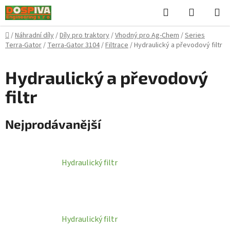
Přejít
Hledat
NÁKUPN
na
KOŠÍK
obsah
Domů
/
Náhradní díly
/
Díly pro traktory
/
Vhodný pro Ag-Chem
/
Series
Terra-Gator
/
Terra-Gator 3104
/
Filtrace
/
Hydraulický a převodový filtr
Hydraulický a převodový
filtr
Nejprodávanější
Hydraulický filtr
Hydraulický filtr