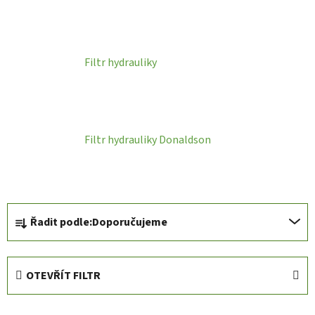
Filtr hydrauliky
Filtr hydrauliky Donaldson
Ř
Řadit podle:
Doporučujeme
a
z
e
OTEVŘÍT FILTR
n
í