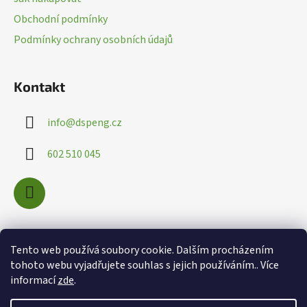
k
t
Obchodní podmínky
y
í
v
Podmínky ochrany osobních údajů
ý
p
i
Kontakt
s
u
info
@
dspeng.cz
602 510 045
Nákupní košík
Tento web používá soubory cookie. Dalším procházením
tohoto webu vyjadřujete souhlas s jejich používáním.. Více
informací
zde
.
0
KS /
0 KČ