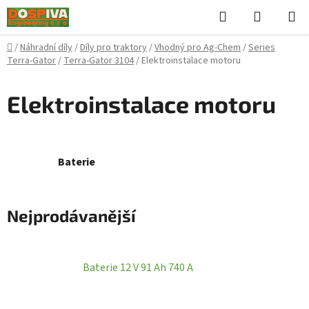
Přejít
Hledat
NÁKUPN
na
KOŠÍK
obsah
Domů
/
Náhradní díly
/
Díly pro traktory
/
Vhodný pro Ag-Chem
/
Series
Terra-Gator
/
Terra-Gator 3104
/
Elektroinstalace motoru
Elektroinstalace motoru
Baterie
Nejprodávanější
Baterie 12 V 91 Ah 740 A