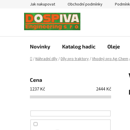
Přejít
Jak nakupovat
Obchodní podmínky
Podmínk
na
obsah
Novinky
Katalog hadic
Oleje
Domů
/
Náhradní díly
/
Díly pro traktory
/
Vhodný pro Ag-Chem
P
o
Cena
s
1237
Kč
2444
Kč
t
r
a
n
n
í