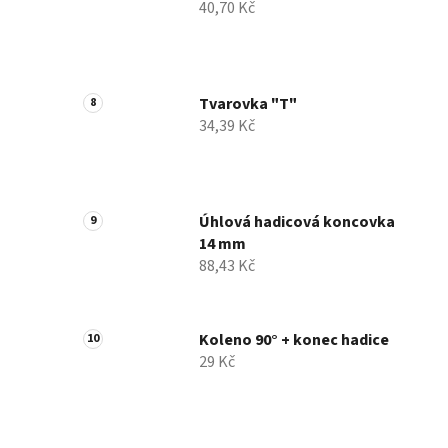
40,70 Kč
Tvarovka "T"
34,39 Kč
Úhlová hadicová koncovka
14 mm
88,43 Kč
Koleno 90° + konec hadice
29 Kč