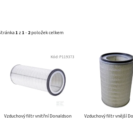
Stránka
1
z
1
-
2
položek celkem
V
Kód:
P119373
K
ý
p
i
s
p
r
o
d
Vzduchový filtr vnitřní Donaldson
Vzduchový filtr vnější 
u
k