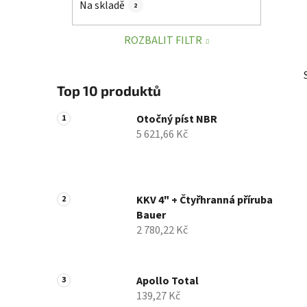
Na skladě
2
p
a
ROZBALIT FILTR
n
e
l
Top 10 produktů
Otočný píst NBR
5 621,66 Kč
KKV 4" + Čtyřhranná příruba
Bauer
2 780,22 Kč
Apollo Total
139,27 Kč