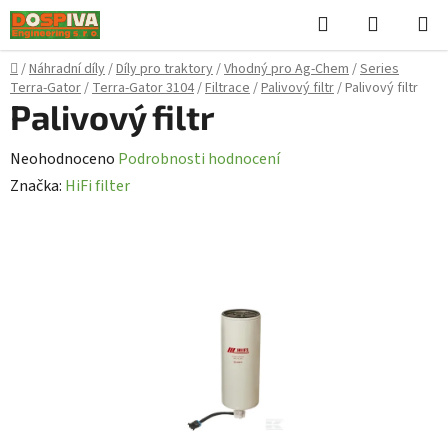
Přejít
Hledat
NÁKUPN
na
KOŠÍK
obsah
Domů
/
Náhradní díly
/
Díly pro traktory
/
Vhodný pro Ag-Chem
/
Series
Terra-Gator
/
Terra-Gator 3104
/
Filtrace
/
Palivový filtr
/
Palivový filtr
Palivový filtr
Průměrné
Neohodnoceno
Podrobnosti hodnocení
hodnocení
Značka:
HiFi filter
produktu
je
0,0
z
5
hvězdiček.