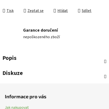
Tisk
Zeptat se
Hlídat
Sdílet
Garance doručení
nepoškozeného zboží
Popis
Diskuze
Z
á
Informace pro vás
p
a
Jak nakupovat