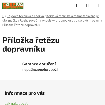
Přejít
Hledat
NÁKUPN
na
KOŠÍK
obsah
Domů
/
Kejdová technika a hnojiva
/
Kejdová technika a rozmetadla hnojiv
dle značky
/
Rozhazovač mrvy polský s jednou osou a se dvěmi osami
/
Příložka řetězu dopravníku
Příložka řetězu
dopravníku
Garance doručení
nepoškozeného zboží
Z
á
Informace pro vás
p
a
Jak nakupovat