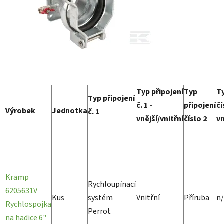
Typ připojení
Typ
Ty
Typ připojení
č. 1 -
připojení
čí
Výrobek
Jednotka
č. 1
vnější/vnitřní
číslo 2
vn
Kramp
Rychloupínací
6205631V
Kus
systém
Vnitřní
Příruba
n
Rychlospojka
Perrot
na hadice 6"