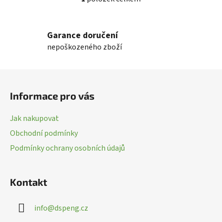
O
v
l
Garance doručení
á
nepoškozeného zboží
d
a
c
Z
í
á
p
Informace pro vás
p
r
a
v
Jak nakupovat
k
t
Obchodní podmínky
y
í
v
Podmínky ochrany osobních údajů
ý
p
i
Kontakt
s
u
info
@
dspeng.cz