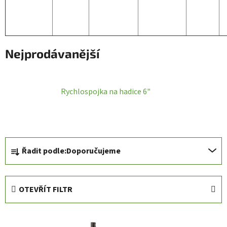
Nejprodávanější
Rychlospojka na hadice 6"
Ř
Řadit podle:
Doporučujeme
a
z
e
OTEVŘÍT FILTR
n
í
V
p