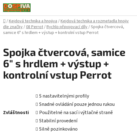
Přejít
na
obsah
Domů
/
Kejdová technika a hnojiva
/
Kejdová technika a rozmetadla hnojiv
dle značky
/
08 Perrot
/
Rychlo připojovací díly
/
Spojka čtvercová,
samice 6" s hrdlem + výstup + kontrolní vstup Perrot
Spojka čtvercová, samice
6" s hrdlem + výstup +
kontrolní vstup Perrot
S nastavitelnými profily
Snadné ovládání pouze jednou rukou
Zvláštnosti
Použitelné na sací i výtlačné straně
Stabilní provedení
Silně pozinkováno