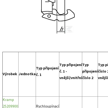
Typ připojení
Typ
Typ p
Typ připojení
č. 1 -
připojení
číslo 
Výrobek
Jednotka
č. 1
vnější/vnitřní
číslo 2
vnější
Kramp
25209900
Rychloupínací