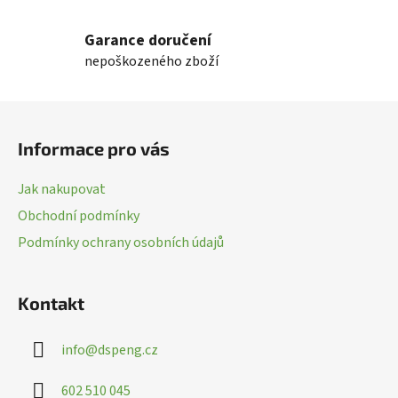
v
l
Garance doručení
á
nepoškozeného zboží
d
a
c
Z
í
á
p
Informace pro vás
p
r
a
v
Jak nakupovat
k
t
Obchodní podmínky
y
í
v
Podmínky ochrany osobních údajů
ý
p
i
Kontakt
s
u
info
@
dspeng.cz
602 510 045