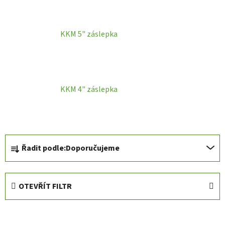
KKM 5" záslepka
KKM 4" záslepka
Ř
Řadit podle:
Doporučujeme
a
z
e
OTEVŘÍT FILTR
n
í
V
p