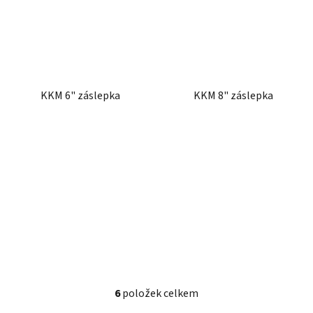
KKM 6" záslepka
KKM 8" záslepka
6
položek celkem
O