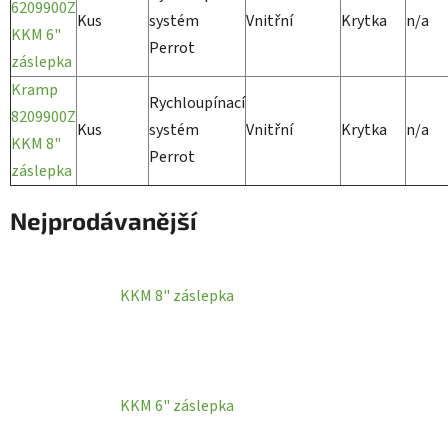
6209900Z
Kus
systém
Vnitřní
Krytka
n/a
KKM 6"
Perrot
záslepka
Kramp
Rychloupínací
8209900Z
Kus
systém
Vnitřní
Krytka
n/a
KKM 8"
Perrot
záslepka
Nejprodávanější
KKM 8" záslepka
KKM 6" záslepka