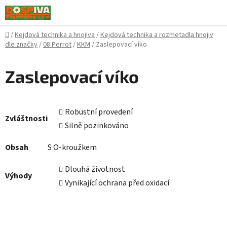
Přejít
na
obsah
Domů
/
Kejdová technika a hnojiva
/
Kejdová technika a rozmetadla hnojiv
dle značky
/
08 Perrot
/
KKM
/
Zaslepovací víko
Zaslepovací víko
Robustní provedení
Zvláštnosti
Silně pozinkováno
Obsah
S O-kroužkem
Dlouhá životnost
Výhody
Vynikající ochrana před oxidací