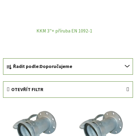
KKM 3"+ příruba EN 1092-1
Ř
Řadit podle:
Doporučujeme
a
z
e
OTEVŘÍT FILTR
n
í
V
p
ý
r
p
o
i
d