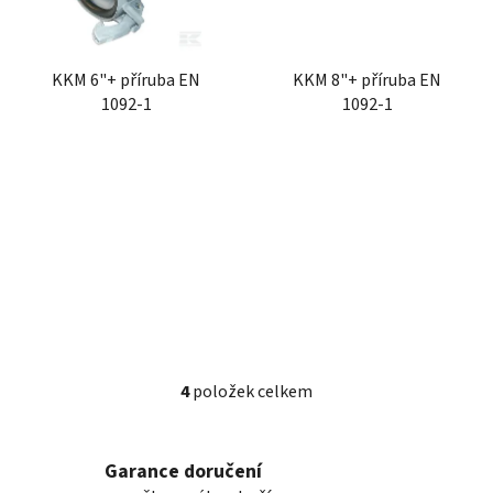
KKM 6"+ příruba EN
KKM 8"+ příruba EN
1092-1
1092-1
4
položek celkem
O
v
l
Garance doručení
á