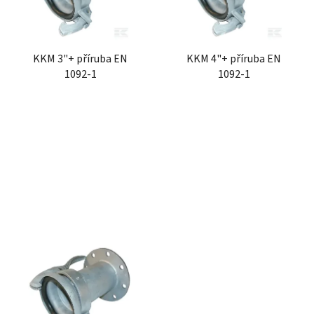
s
u
p
k
r
t
KKM 3"+ příruba EN
KKM 4"+ příruba EN
o
ů
1092-1
1092-1
d
u
k
t
ů