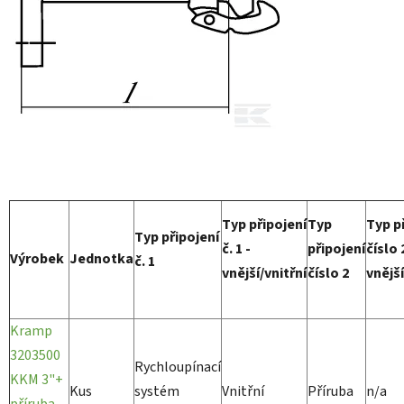
Typ připojení
Typ
Typ p
Typ připojení
č. 1 -
připojení
číslo 
Výrobek
Jednotka
č. 1
vnější/vnitřní
číslo 2
vnější
Kramp
3203500
Rychloupínací
KKM 3"+
Kus
systém
Vnitřní
Příruba
n/a
příruba