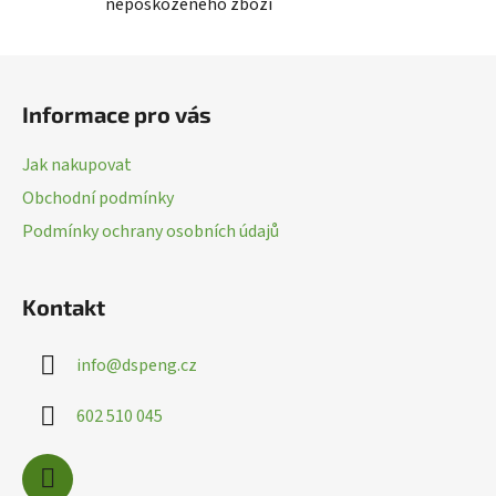
nepoškozeného zboží
d
a
c
Z
í
á
p
Informace pro vás
p
r
a
v
Jak nakupovat
k
t
Obchodní podmínky
y
í
v
Podmínky ochrany osobních údajů
ý
p
i
Kontakt
s
u
info
@
dspeng.cz
602 510 045