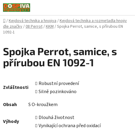
Přejít
na
obsah
Domů
/
Kejdová technika a hnojiva
/
Kejdová technika a rozmetadla hnojiv
dle značky
/
08 Perrot
/
KKM
/
Spojka Perrot, samice, s přírubou EN
1092-1
Spojka Perrot, samice, s
přírubou EN 1092-1
Robustní provedení
Zvláštnosti
Silně pozinkováno
Obsah
S O-kroužkem
Dlouhá životnost
Výhody
Vynikající ochrana před oxidací