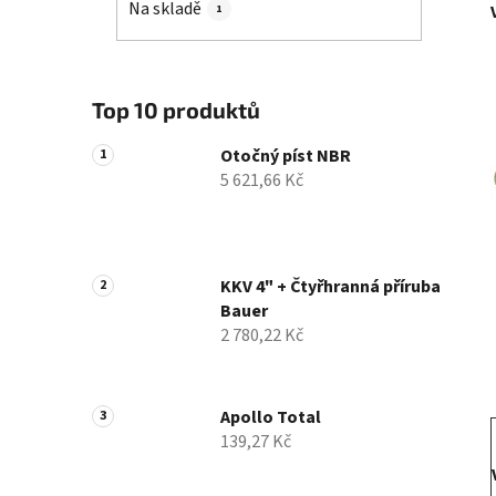
Na skladě
1
p
a
n
e
Top 10 produktů
l
Otočný píst NBR
5 621,66 Kč
KKV 4" + Čtyřhranná příruba
Bauer
2 780,22 Kč
Apollo Total
139,27 Kč