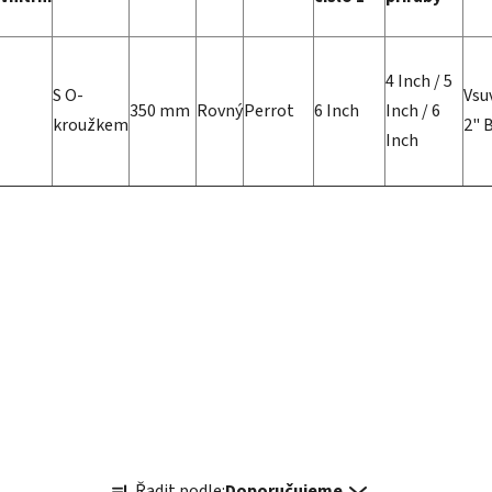
4 Inch / 5
S O-
Vsu
350 mm
Rovný
Perrot
6 Inch
Inch / 6
kroužkem
2" 
Inch
Ř
Řadit podle:
Doporučujeme