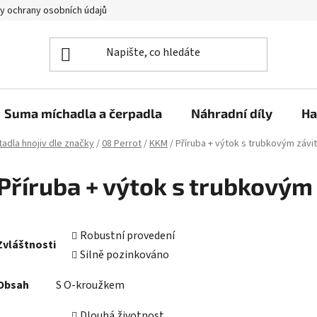
y ochrany osobních údajů
Suma míchadla a čerpadla
Náhradní díly
Ha
adla hnojiv dle značky
/
08 Perrot
/
KKM
/
Příruba + výtok s trubkovým záv
Příruba + výtok s trubkovým
Robustní provedení
Zvláštnosti
Silně pozinkováno
Obsah
S O-kroužkem
Dlouhá životnost