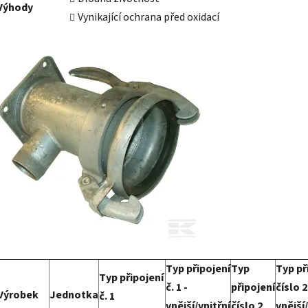
Výhody
Vynikající ochrana před oxidací
Typ připojení
Typ
Typ př
Typ připojení
č. 1 -
připojení
číslo 2
Výrobek
Jednotka
č. 1
vnější/vnitřní
číslo 2
vnější/