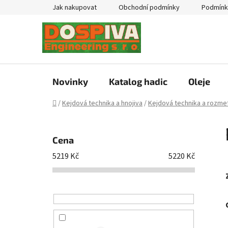
Přejít
Jak nakupovat
Obchodní podmínky
Podmínk
na
obsah
Novinky
Katalog hadic
Oleje
Domů
/
Kejdová technika a hnojiva
/
Kejdová technika a rozmet
P
o
Cena
s
5219
Kč
5220
Kč
t
r
a
n
n
í