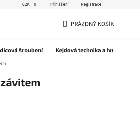
CZK
Přihlášení
Registrace
PRÁZDNÝ KOŠÍK
NÁKUPNÍ
KOŠÍK
dicová šroubení
Kejdová technika a hnojiva
item
 závitem