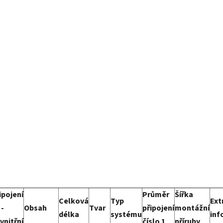
ipojení
Průměr
Šířka
Celková
Typ
Ext
 -
Obsah
Tvar
připojení
montážní
délka
systému
inf
vnitřní
číslo 1
příruby