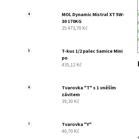
MOL Dynamic Mistral XT 5W-
30 170KG
25 473,70 Kč
T-kus 1/2 palec Samice Mini
po
435,12 Kč
Tvarovka "T" s 1 vněším
závitem
39,30 Kč
Tvarovka "Y"
40,70 Kč