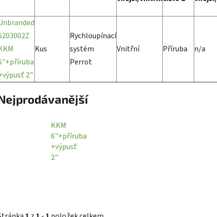
Unbranded
6203002Z
Rychloupínací
KKM
Kus
systém
Vnitřní
Příruba
n/a
6"+příruba
Perrot
+výpusť 2"
Nejprodávanější
KKM
6"+příruba
+výpusť
2"
Stránka
1
z
1
-
1
položek celkem