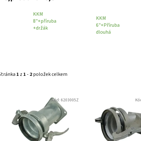
KKM
KKM
8"+příruba
6"+Příruba
+držák
dlouhá
Stránka
1
z
1
-
2
položek celkem
V
Kód:
6203005Z
Kó
ý
p
i
s
p