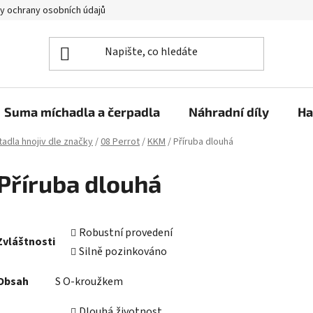
y ochrany osobních údajů
Suma míchadla a čerpadla
Náhradní díly
Ha
adla hnojiv dle značky
/
08 Perrot
/
KKM
/
Příruba dlouhá
Příruba dlouhá
Robustní provedení
Zvláštnosti
Silně pozinkováno
Obsah
S O-kroužkem
Dlouhá životnost