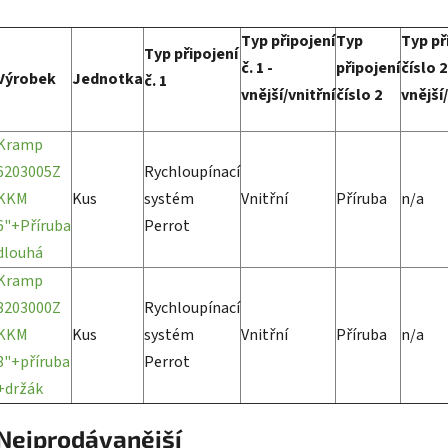
Typ připojení
Typ
Typ př
Typ připojení
č. 1 -
připojení
číslo 2
Výrobek
Jednotka
č. 1
vnější/vnitřní
číslo 2
vnější/
Kramp
6203005Z
Rychloupínací
KKM
Kus
systém
Vnitřní
Příruba
n/a
6"+Příruba
Perrot
dlouhá
Kramp
8203000Z
Rychloupínací
KKM
Kus
systém
Vnitřní
Příruba
n/a
8"+příruba
Perrot
+držák
Nejprodávanější