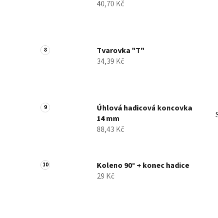
40,70 Kč
Tvarovka "T"
34,39 Kč
Úhlová hadicová koncovka
14 mm
88,43 Kč
Koleno 90° + konec hadice
29 Kč