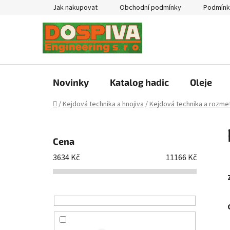
Přejít
Jak nakupovat
Obchodní podmínky
Podmínk
na
obsah
Novinky
Katalog hadic
Oleje
Domů
/
Kejdová technika a hnojiva
/
Kejdová technika a rozmet
P
o
Cena
s
3634
Kč
11166
Kč
t
r
a
n
n
í