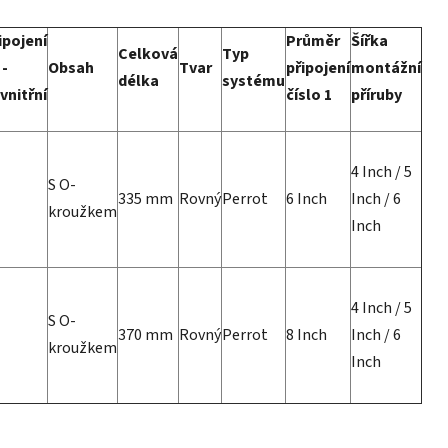
ipojení
Průměr
Šířka
Celková
Typ
 -
Obsah
Tvar
připojení
montážní
délka
systému
vnitřní
číslo 1
příruby
4 Inch / 5
S O-
335 mm
Rovný
Perrot
6 Inch
Inch / 6
kroužkem
Inch
4 Inch / 5
S O-
370 mm
Rovný
Perrot
8 Inch
Inch / 6
kroužkem
Inch