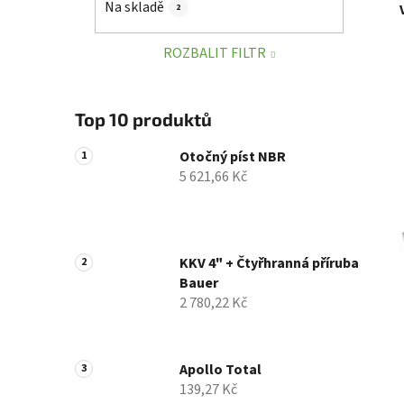
Na skladě
2
p
a
ROZBALIT FILTR
n
e
l
Top 10 produktů
Otočný píst NBR
5 621,66 Kč
KKV 4" + Čtyřhranná příruba
Bauer
2 780,22 Kč
Apollo Total
139,27 Kč