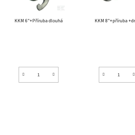
r
o
d
KKM 6"+Příruba dlouhá
KKM 8"+příruba +d
u
k
t
ů
O
v
l
á