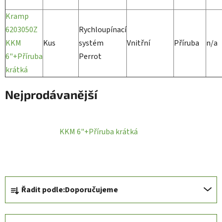
Kramp
6203050Z
Rychloupínací
KKM
Kus
systém
Vnitřní
Příruba
n/a
6"+Příruba
Perrot
krátká
Nejprodávanější
KKM 6"+Příruba krátká
Ř
Řadit podle:
Doporučujeme
a
z
e