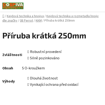
Přejít
na
obsah
Domů
/
Kejdová technika a hnojiva
/
Kejdová technika a rozmetadla hnojiv
dle značky
/
08 Perrot
/
KKM
/
Příruba krátká 250mm
Příruba krátká 250mm
Robustní provedení
Zvláštnosti
Silně pozinkováno
Obsah
S O-kroužkem
Dlouhá životnost
Výhody
Vynikající ochrana před oxidací