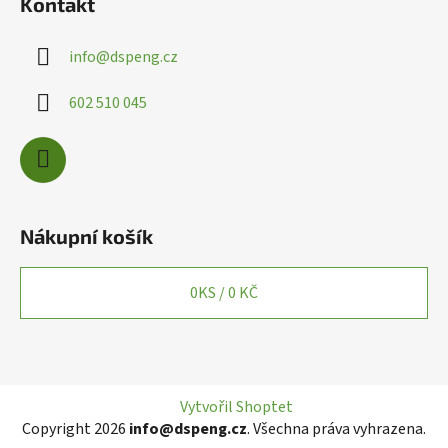
Kontakt
s
u
info
@
dspeng.cz
602 510 045
Nákupní košík
0
KS /
0 KČ
Vytvořil Shoptet
Copyright 2026
info@dspeng.cz
. Všechna práva vyhrazena.