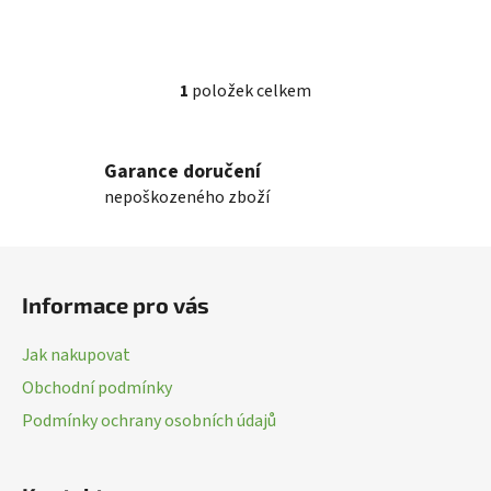
1
položek celkem
O
v
l
Garance doručení
á
nepoškozeného zboží
d
a
c
Z
í
á
p
Informace pro vás
p
r
a
v
Jak nakupovat
k
t
Obchodní podmínky
y
í
v
Podmínky ochrany osobních údajů
ý
p
i