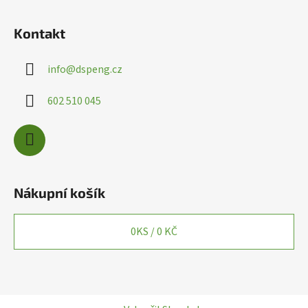
p
i
Kontakt
s
u
info
@
dspeng.cz
602 510 045
Nákupní košík
0
KS /
0 KČ