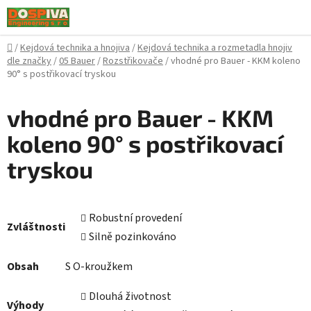
Přejít
na
obsah
Domů
/
Kejdová technika a hnojiva
/
Kejdová technika a rozmetadla hnojiv
dle značky
/
05 Bauer
/
Rozstřikovače
/
vhodné pro Bauer - KKM koleno
90° s postřikovací tryskou
vhodné pro Bauer - KKM
koleno 90° s postřikovací
tryskou
Robustní provedení
Zvláštnosti
Silně pozinkováno
Obsah
S O-kroužkem
Dlouhá životnost
Výhody