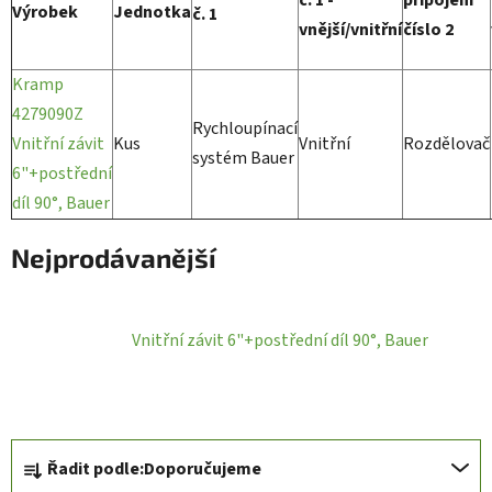
Výrobek
Jednotka
č. 1
vnější/vnitřní
číslo 2
Kramp
4279090Z
Rychloupínací
Vnitřní závit
Kus
Vnitřní
Rozdělovač
systém Bauer
6"+postřední
díl 90°, Bauer
Nejprodávanější
Vnitřní závit 6"+postřední díl 90°, Bauer
Ř
Řadit podle:
Doporučujeme
a