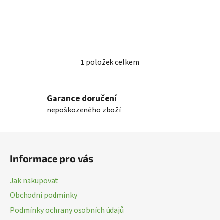
1
položek celkem
O
v
l
Garance doručení
á
nepoškozeného zboží
d
a
c
Z
í
á
p
Informace pro vás
p
r
a
v
Jak nakupovat
k
t
Obchodní podmínky
y
í
v
Podmínky ochrany osobních údajů
ý