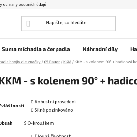
y ochrany osobních údajů
Suma míchadla a čerpadla
Náhradní díly
Ha
adla hnojiv dle značky
/
05 Bauer
/
KKM
/
KKM - s kolenem 90° + hadicová k
KKM - s kolenem 90° + hadic
Robustní provedení
Zvláštnosti
Silně pozinkováno
Obsah
S O-kroužkem
Dlouhá životnost