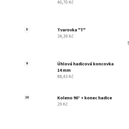
40,70 Kč
Tvarovka "T"
34,39 Kč
Úhlová hadicová koncovka
14 mm
88,43 Kč
Koleno 90° + konec hadice
29 Kč