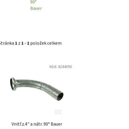
90°
Bauer
Stránka
1
z
1
-
1
položek celkem
V
Kód:
4244090
ý
p
i
s
p
r
o
d
Vnitř.z.4" a nátr. 90° Bauer
u