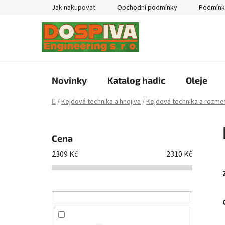
Přejít
Jak nakupovat
Obchodní podmínky
Podmínk
na
obsah
Novinky
Katalog hadic
Oleje
Domů
/
Kejdová technika a hnojiva
/
Kejdová technika a rozmet
P
o
Cena
s
2309
Kč
2310
Kč
t
r
a
n
n
í