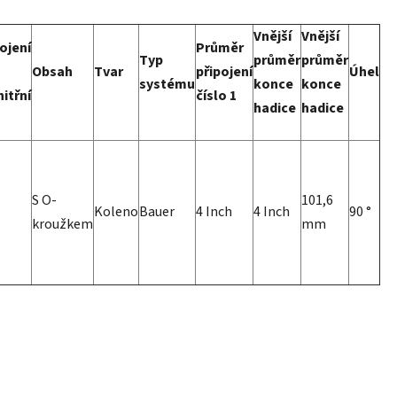
Vnější
Vnější
ojení
Průměr
Typ
průměr
průměr
Obsah
Tvar
připojení
Úhel
systému
konce
konce
nitřní
číslo 1
hadice
hadice
S O-
101,6
Koleno
Bauer
4 Inch
4 Inch
90 °
kroužkem
mm