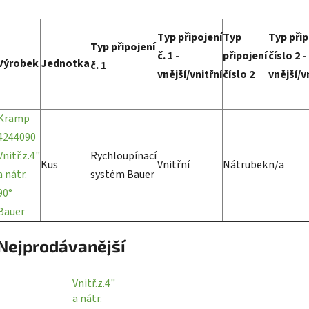
Typ připojení
Typ
Typ přip
Typ připojení
č. 1 -
připojení
číslo 2 -
Výrobek
Jednotka
č. 1
vnější/vnitřní
číslo 2
vnější/v
Kramp
4244090
Vnitř.z.4"
Rychloupínací
Kus
Vnitřní
Nátrubek
n/a
a nátr.
systém Bauer
90°
Bauer
Nejprodávanější
Vnitř.z.4"
a nátr.