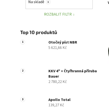
Na skladě
1
p
a
ROZBALIT FILTR
n
e
l
Top 10 produktů
Otočný píst NBR
5 621,66 Kč
KKV 4" + Čtyřhranná příruba
Bauer
2 780,22 Kč
Apollo Total
139,27 Kč