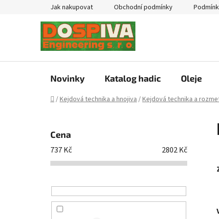
Přejít
Jak nakupovat
Obchodní podmínky
Podmínk
na
obsah
Novinky
Katalog hadic
Oleje
Domů
/
Kejdová technika a hnojiva
/
Kejdová technika a rozmet
P
o
Cena
s
737
Kč
2802
Kč
t
r
a
n
n
í