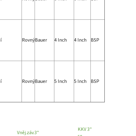
í
Rovný
Bauer
4 Inch
4 Inch
BSP
í
Rovný
Bauer
5 Inch
5 Inch
BSP
KKV 3"
Vněj.záv.3"
se