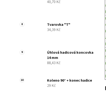
40,70 Kč
Tvarovka "T"
34,39 Kč
Úhlová hadicová koncovka
14 mm
88,43 Kč
Koleno 90° + konec hadice
29 Kč