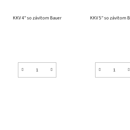
KKV 4" so závitom Bauer
KKV 5" so závitom 
O
v
l
á