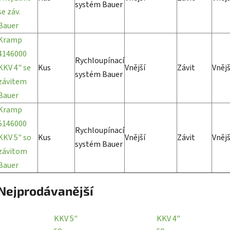
systém Bauer
se záv.
Bauer
Kramp
4146000
Rychloupínací
KKV 4" se
Kus
Vnější
Závit
Vnějš
systém Bauer
závitem
Bauer
Kramp
5146000
Rychloupínací
KKV 5" so
Kus
Vnější
Závit
Vnějš
systém Bauer
závitom
Bauer
Nejprodávanější
KKV 5"
KKV 4"
so
so