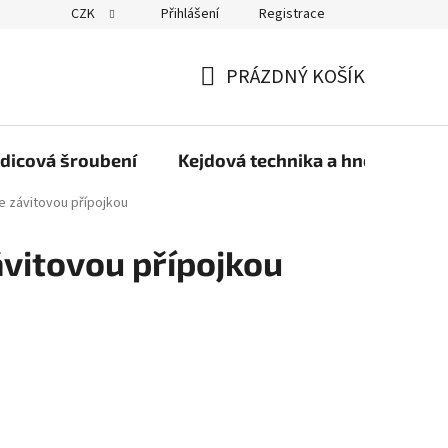
CZK
Přihlášení
Registrace
PRÁZDNÝ KOŠÍK
NÁKUPNÍ
KOŠÍK
dicová šroubení
Kejdová technika a hnojiva
se závitovou přípojkou
ávitovou přípojkou