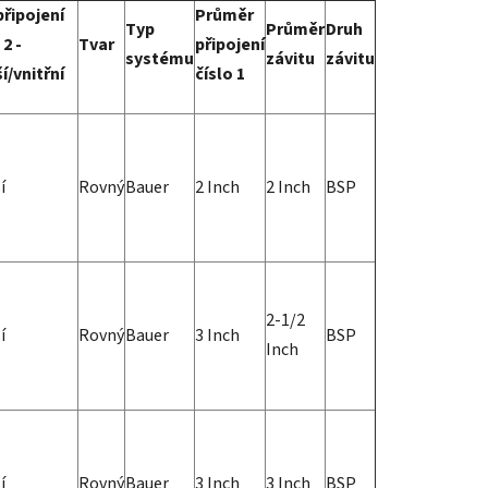
připojení
Průměr
Typ
Průměr
Druh
 2 -
Tvar
připojení
systému
závitu
závitu
í/vnitřní
číslo 1
í
Rovný
Bauer
2 Inch
2 Inch
BSP
2-1/2
í
Rovný
Bauer
3 Inch
BSP
Inch
í
Rovný
Bauer
3 Inch
3 Inch
BSP