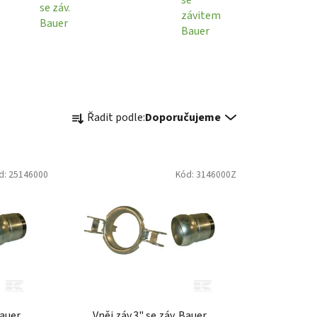
se záv.
závitem
Bauer
Bauer
Ř
Řadit podle:
Doporučujeme
a
z
e
d:
25146000
Kód:
3146000Z
n
í
p
r
o
d
u
k
Bauer
Vněj.záv.3" se záv. Bauer