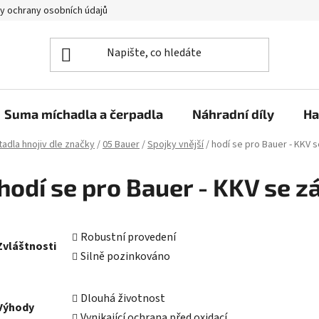
y ochrany osobních údajů
Suma míchadla a čerpadla
Náhradní díly
Ha
adla hnojiv dle značky
/
05 Bauer
/
Spojky vnější
/
hodí se pro Bauer - KKV 
hodí se pro Bauer - KKV se z
Robustní provedení
Zvláštnosti
Silně pozinkováno
Dlouhá životnost
Výhody
Vynikající ochrana před oxidací