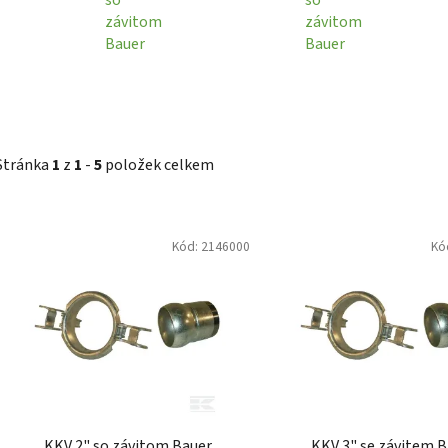
závitom
závitom
Bauer
Bauer
Stránka
1
z
1
-
5
položek celkem
V
Kód:
2146000
Kó
ý
p
i
s
p
r
o
d
KKV 2" so závitom Bauer
KKV 3" se závitem 