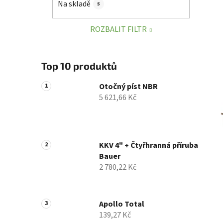
Na skladě
5
p
a
ROZBALIT FILTR
n
e
l
Top 10 produktů
Otočný píst NBR
5 621,66 Kč
KKV 4" + Čtyřhranná příruba
Bauer
2 780,22 Kč
Apollo Total
139,27 Kč