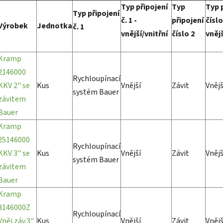
Typ připojení
Typ
Typ 
Typ připojení
č. 1 -
připojení
číslo
Výrobek
Jednotka
č. 1
vnější/vnitřní
číslo 2
vnějš
Kramp
2146000
Rychloupínací
KKV 2" se
Kus
Vnější
Závit
Vnějš
systém Bauer
závitem
Bauer
Kramp
25146000
Rychloupínací
KKV 3" se
Kus
Vnější
Závit
Vnějš
systém Bauer
závitem
Bauer
Kramp
3146000Z
Rychloupínací
Vněj.záv.3"
Kus
Vnější
Závit
Vnějš