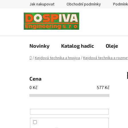
Přejít
Jak nakupovat
Obchodní podmínky
Podmínk
na
obsah
Novinky
Katalog hadic
Oleje
Domů
/
Kejdová technika a hnojiva
/
Kejdová technika a rozmet
P
o
Cena
s
0
Kč
577
Kč
t
r
a
n
n
í