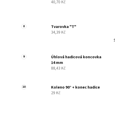
40,70 Kč
Tvarovka "T"
34,39 Kč
Úhlová hadicová koncovka
14 mm
88,43 Kč
Koleno 90° + konec hadice
29 Kč