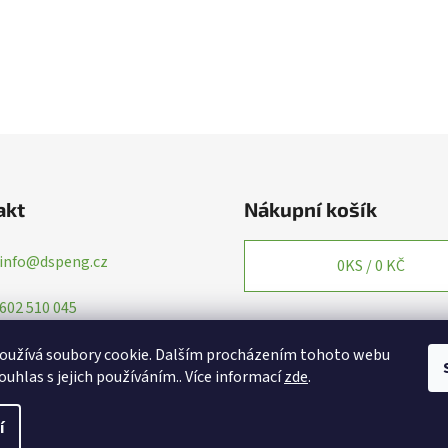
v
l
á
d
a
c
í
p
r
v
akt
Nákupní košík
k
y
info
@
dspeng.cz
v
0
KS /
0 KČ
ý
602 510 045
p
i
s
oužívá soubory cookie. Dalším procházením tohoto webu
u
ouhlas s jejich používáním.. Více informací
zde
.
í