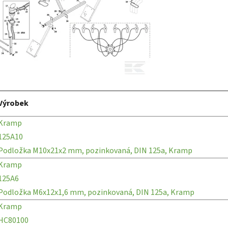
Výrobek
Kramp
125A10
Podložka M10x21x2 mm, pozinkovaná, DIN 125a, Kramp
Kramp
125A6
Podložka M6x12x1,6 mm, pozinkovaná, DIN 125a, Kramp
Kramp
HC80100