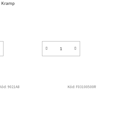
t
, Kramp
ů
Kód:
9021A8
Kód:
F03100500R