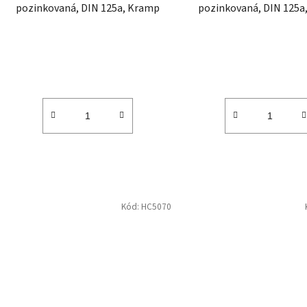
u
pozinkovaná, DIN 125a, Kramp
pozinkovaná, DIN 125a
k
t
ů
Kód:
HC5070