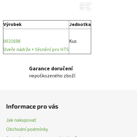
Výrobek
Jednotka
0031698
Kus
Dveře nádrže + těsnění pro HTS
Garance doručení
nepoškozeného zboží
Z
á
Informace pro vás
p
a
Jak nakupovat
t
Obchodní podmínky
í