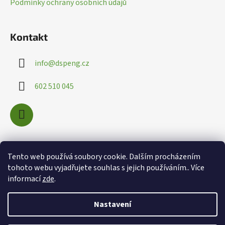
Podmínky ochrany osobních údajů
Kontakt
info
@
dspeng.cz
602 510 045
Nákupní košík
Tento web používá soubory cookie. Dalším procházením
tohoto webu vyjadřujete souhlas s jejich používáním.. Více
informací
zde
.
0
KS /
0 KČ
Nastavení