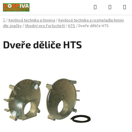
Přejít
Hledat
NÁKUPN
na
KOŠÍK
obsah
Domů
/
Kejdová technika a hnojiva
/
Kejdová technika a rozmetadla hnojiv
dle značky
/
Vhodný pro Fortschirtt
/
HTS
/
Dveře děliče HTS
Dveře děliče HTS