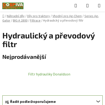
Přejít
Hledat
NÁKUPN
na
KOŠÍK
obsah
Domů
/
Náhradní díly
/
Díly pro traktory
/
Vhodný pro Ag-Chem
/
Series Ag-
Gator
/
BIG A 2800
/
Filtrace
/
Hydraulický a převodový filtr
Hydraulický a převodový
filtr
Nejprodávanější
Filtr hydrauliky Donaldson
Ř
Řadit podle:
Doporučujeme
a