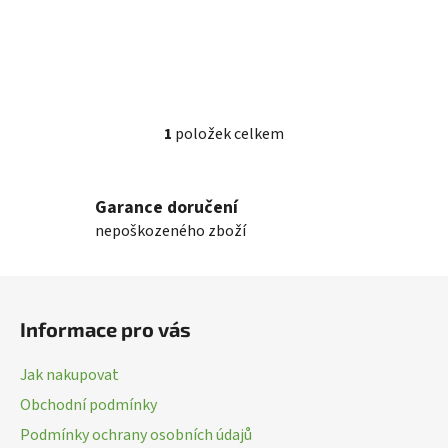
1
položek celkem
O
v
l
Garance doručení
á
nepoškozeného zboží
d
a
c
Z
í
á
p
Informace pro vás
p
r
a
v
Jak nakupovat
k
t
Obchodní podmínky
y
í
v
Podmínky ochrany osobních údajů