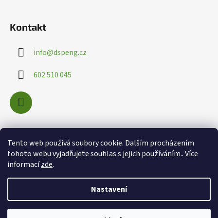
ý
p
i
Kontakt
s
u
info
@
dspeng.cz
602 510 045
Nákupní košík
Tento web používá soubory cookie. Dalším procházením
tohoto webu vyjadřujete souhlas s jejich používáním.. Více
informací
zde
.
0
KS /
0 KČ
Nastavení