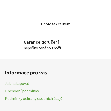
1
položek celkem
O
v
l
Garance doručení
á
nepoškozeného zboží
d
a
c
Z
í
á
p
Informace pro vás
p
r
a
v
Jak nakupovat
k
t
Obchodní podmínky
y
í
v
Podmínky ochrany osobních údajů
ý
p