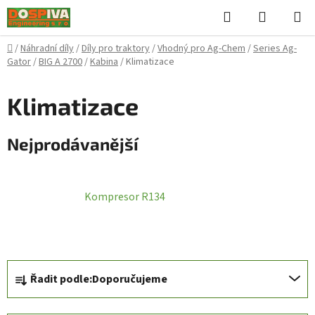
Přejít
Hledat
NÁKUPN
na
KOŠÍK
obsah
Domů
/
Náhradní díly
/
Díly pro traktory
/
Vhodný pro Ag-Chem
/
Series Ag-
Gator
/
BIG A 2700
/
Kabina
/
Klimatizace
Klimatizace
Nejprodávanější
Kompresor R134
Ř
Řadit podle:
Doporučujeme
a
z