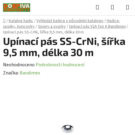
Přejít
Hledat
NÁKUPN
na
KOŠÍK
obsah
Domů
/
Katalog hadic
/
Vyhledat hadice v původním katalogu
/
Hadice,
spojky, koncovky
/
Spony a svorky
/
Upínací pás V2A typ A Bandimex
/
Upínací pás SS-CrNi, šířka 9,5 mm, délka 30 m
Upínací pás SS-CrNi, šířka
9,5 mm, délka 30 m
Průměrné
Neohodnoceno
Podrobnosti hodnocení
hodnocení
Značka:
Bandimex
produktu
je
0,0
z
5
hvězdiček.