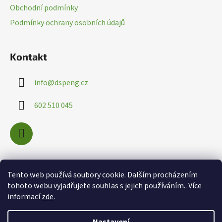
t
Obchodní podmínky
í
Podmínky ochrany osobních údajů
Kontakt
info
@
dspeng.cz
602 510 045
Nákupní košík
Tento web používá soubory cookie. Dalším procházením
tohoto webu vyjadřujete souhlas s jejich používáním.. Více
informací
zde
.
0
KS /
0 KČ