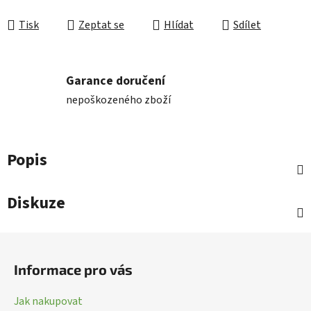
Tisk
Zeptat se
Hlídat
Sdílet
Garance doručení
nepoškozeného zboží
Popis
Diskuze
Z
á
Informace pro vás
p
a
Jak nakupovat