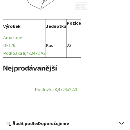
Pozice
Výrobek
Jednotka
Amazone
DF176
Kus
23
Podložka 8,4x24x2 A3
Nejprodávanější
Podložka 8,4x24x2 A3
Ř
Řadit podle:
Doporučujeme
a