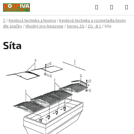
Přejít
Hledat
NÁKUPN
na
KOŠÍK
obsah
Domů
/
Kejdová technika a hnojiva
/
Kejdová technika a rozmetadla hnojiv
dle značky
/
Vhodný pro Amazone
/
Series ZG
/
ZG - B 1
/
Síta
Síta