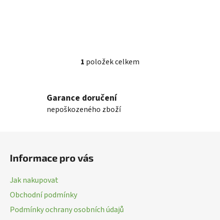
1
položek celkem
O
v
l
Garance doručení
á
nepoškozeného zboží
d
a
c
Z
í
á
p
Informace pro vás
p
r
a
v
Jak nakupovat
k
t
Obchodní podmínky
y
í
v
Podmínky ochrany osobních údajů
ý