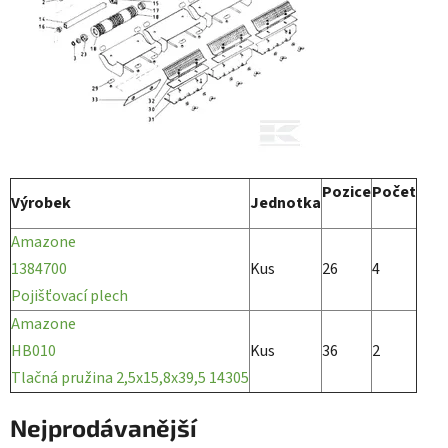
Pozice
Počet
Výrobek
Jednotka
Amazone
1384700
Kus
26
4
Pojišťovací plech
Amazone
HB010
Kus
36
2
Tlačná pružina 2,5x15,8x39,5 14305
Nejprodávanější