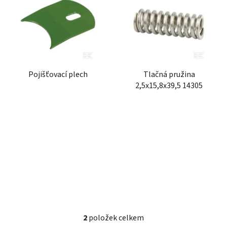
r
p
o
i
d
s
u
p
k
r
t
Pojišťovací plech
Tlačná pružina
o
ů
2,5x15,8x39,5 14305
d
u
k
t
ů
2
položek celkem
O