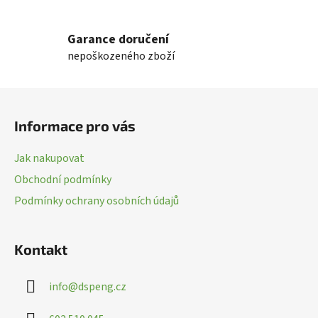
v
l
Garance doručení
á
nepoškozeného zboží
d
a
c
Z
í
á
p
Informace pro vás
p
r
a
v
Jak nakupovat
k
t
Obchodní podmínky
y
í
v
Podmínky ochrany osobních údajů
ý
p
i
Kontakt
s
u
info
@
dspeng.cz