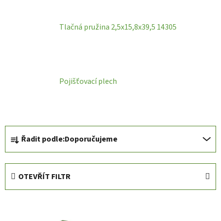
Tlačná pružina 2,5x15,8x39,5 14305
Pojišťovací plech
Ř
Řadit podle:
Doporučujeme
a
z
e
OTEVŘÍT FILTR
n
í
V
p
ý