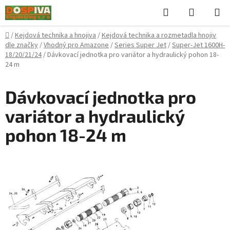
Přejít
Hledat
NÁKUPN
na
KOŠÍK
obsah
Domů
/
Kejdová technika a hnojiva
/
Kejdová technika a rozmetadla hnojiv
dle značky
/
Vhodný pro Amazone
/
Series Super Jet
/
Super-Jet 1600H-
18/20/21/24
/
Dávkovací jednotka pro variátor a hydraulický pohon 18-
24 m
Dávkovací jednotka pro
variátor a hydraulický
pohon 18-24 m