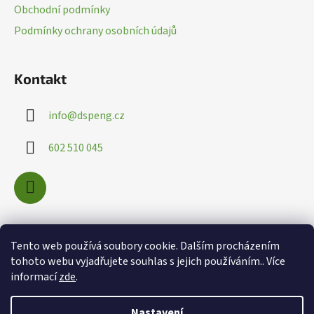
t
Obchodní podmínky
í
Podmínky ochrany osobních údajů
Kontakt
info
@
dspeng.cz
602 510 045
Nákupní košík
Tento web používá soubory cookie. Dalším procházením
tohoto webu vyjadřujete souhlas s jejich používáním.. Více
informací
zde
.
0
KS /
0 KČ
Nastavení