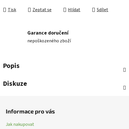
Tisk
Zeptat se
Hlídat
Sdílet
Garance doručení
nepoškozeného zboží
Popis
Diskuze
Z
á
Informace pro vás
p
a
Jak nakupovat