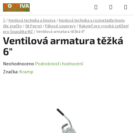
Přejít
Hledat
NÁKUPN
na
KOŠÍK
obsah
Domů
/
Kejdová technika a hnojiva
/
Kejdová technika a rozmetadla hnojiv
dle značky
/
08 Perrot
/
Pákové soupravy
/
Rukojeť pro vysoká zatížení
pro šoupátka MZ
/
Ventilová armatura těžká 6"
Ventilová armatura těžká
6"
Průměrné
Neohodnoceno
Podrobnosti hodnocení
hodnocení
Značka:
Kramp
produktu
je
0,0
z
5
hvězdiček.