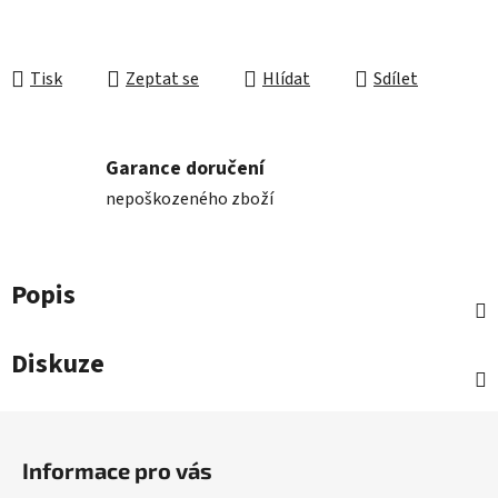
Tisk
Zeptat se
Hlídat
Sdílet
Garance doručení
nepoškozeného zboží
Popis
Diskuze
Z
á
Informace pro vás
p