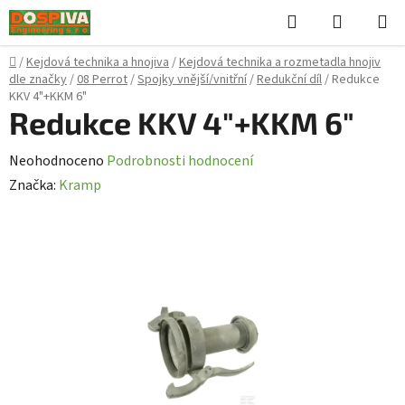
Přejít
Hledat
NÁKUPN
na
KOŠÍK
obsah
Domů
/
Kejdová technika a hnojiva
/
Kejdová technika a rozmetadla hnojiv
dle značky
/
08 Perrot
/
Spojky vnější/vnitřní
/
Redukční díl
/
Redukce
KKV 4"+KKM 6"
Redukce KKV 4"+KKM 6"
Průměrné
Neohodnoceno
Podrobnosti hodnocení
hodnocení
Značka:
Kramp
produktu
je
0,0
z
5
hvězdiček.