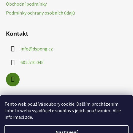
t
Obchodní podmínky
í
Podmínky ochrany osobních údajů
Kontakt
info
@
dspeng.cz
602 510 045
Nákupní košík
Tento web používá soubory cookie. Dalším procházením
tohoto webu vyjadřujete souhlas s jejich používáním.. Více
informací
zde
.
0
KS /
0 KČ
Nastavení