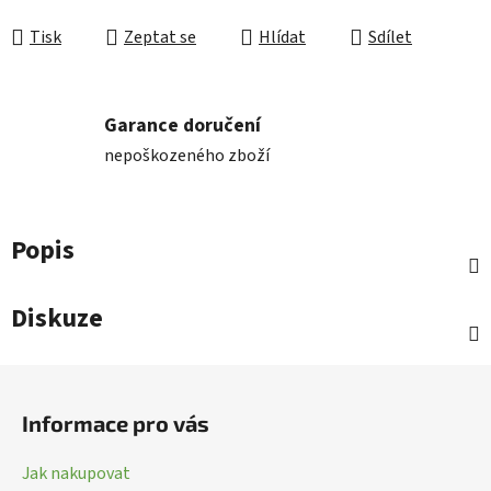
Tisk
Zeptat se
Hlídat
Sdílet
Garance doručení
nepoškozeného zboží
Popis
Diskuze
Z
á
Informace pro vás
p
a
Jak nakupovat