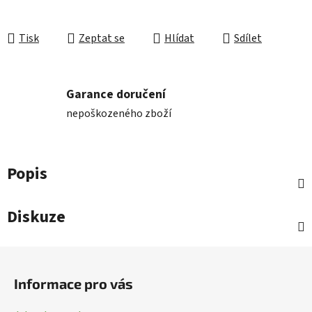
Tisk
Zeptat se
Hlídat
Sdílet
Garance doručení
nepoškozeného zboží
Popis
Diskuze
Z
á
Informace pro vás
p
a