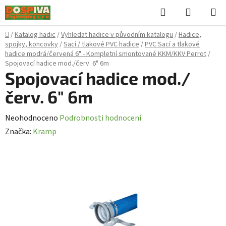
Přejít
Hledat
NÁKUPN
na
KOŠÍK
obsah
Domů
/
Katalog hadic
/
Vyhledat hadice v původním katalogu
/
Hadice,
spojky, koncovky
/
Sací / tlakové PVC hadice
/
PVC Sací a tlakové
hadice modrá/červená 6" - Kompletní smontované KKM/KKV Perrot
/
Spojovací hadice mod./červ. 6" 6m
Spojovací hadice mod./
červ. 6" 6m
Průměrné
Neohodnoceno
Podrobnosti hodnocení
hodnocení
Značka:
Kramp
produktu
je
0,0
z
5
hvězdiček.