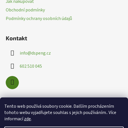
Jak nakupovat
t
Obchodní podmínky
í
Podmínky ochrany osobních údajů
Kontakt
info
@
dspeng.cz
602 510 045
Nákupní košík
Tento web používá soubory cookie. Dalším procházením
tohoto webu vyjadřujete souhlas s jejich používáním.. Více
informací
zde
.
0
KS /
0 KČ