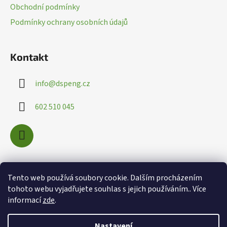
t
Obchodní podmínky
í
Podmínky ochrany osobních údajů
Kontakt
info
@
dspeng.cz
602 510 045
Nákupní košík
Tento web používá soubory cookie. Dalším procházením
tohoto webu vyjadřujete souhlas s jejich používáním.. Více
informací
zde
.
0
KS /
0 KČ
Nastavení