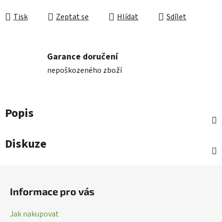
Tisk
Zeptat se
Hlídat
Sdílet
Garance doručení
nepoškozeného zboží
Popis
Diskuze
Z
á
Informace pro vás
p
a
Jak nakupovat