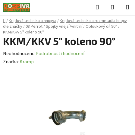
Přejít
Hledat
NÁKUPN
na
KOŠÍK
obsah
Domů
/
Kejdová technika a hnojiva
/
Kejdová technika a rozmetadla hnojiv
dle značky
/
08 Perrot
/
Spojky vnější/vnitřní
/
Obloukový díl 90°
/
KKM/KKV 5" koleno 90°
KKM/KKV 5" koleno 90°
Průměrné
Neohodnoceno
Podrobnosti hodnocení
hodnocení
Značka:
Kramp
produktu
je
0,0
z
5
hvězdiček.