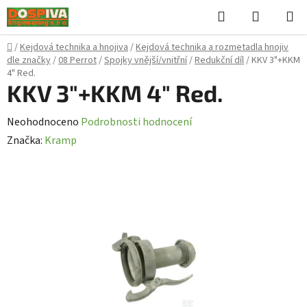
Přejít
Hledat
NÁKUPN
na
KOŠÍK
obsah
Domů
/
Kejdová technika a hnojiva
/
Kejdová technika a rozmetadla hnojiv
dle značky
/
08 Perrot
/
Spojky vnější/vnitřní
/
Redukční díl
/
KKV 3"+KKM
4" Red.
KKV 3"+KKM 4" Red.
Průměrné
Neohodnoceno
Podrobnosti hodnocení
hodnocení
Značka:
Kramp
produktu
je
0,0
z
5
hvězdiček.