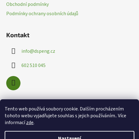
t
Obchodní podmínky
í
Podmínky ochrany osobních údajů
Kontakt
info
@
dspeng.cz
602 510 045
Nákupní košík
Tento web používá soubory cookie. Dalším procházením
tohoto webu vyjadřujete souhlas s jejich používáním.. Více
informací
zde
.
0
KS /
0 KČ
Nastavení