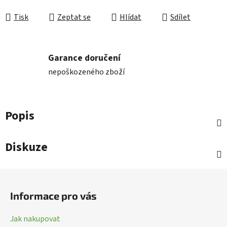
Tisk
Zeptat se
Hlídat
Sdílet
Garance doručení
nepoškozeného zboží
Popis
Diskuze
Z
á
Informace pro vás
p
a
Jak nakupovat