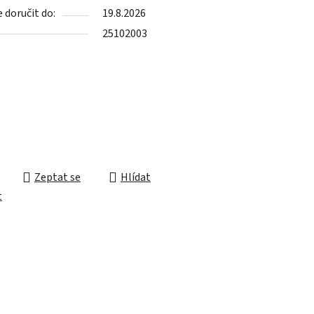
doručit do:
19.8.2026
25102003
ek.
Zeptat se
Hlídat
t