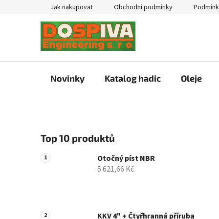
Přejít
Jak nakupovat
Obchodní podmínky
Podmínk
na
obsah
Novinky
Katalog hadic
Oleje
P
Top 10 produktů
o
s
Otočný píst NBR
t
5 621,66 Kč
r
a
n
n
KKV 4" + Čtyřhranná příruba