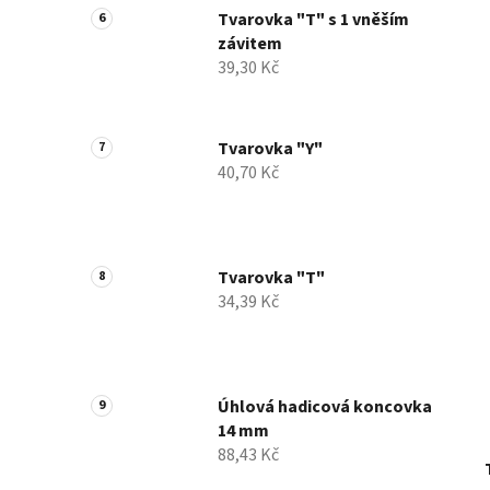
Tvarovka "T" s 1 vněším
závitem
39,30 Kč
Tvarovka "Y"
40,70 Kč
Tvarovka "T"
34,39 Kč
Úhlová hadicová koncovka
14 mm
88,43 Kč