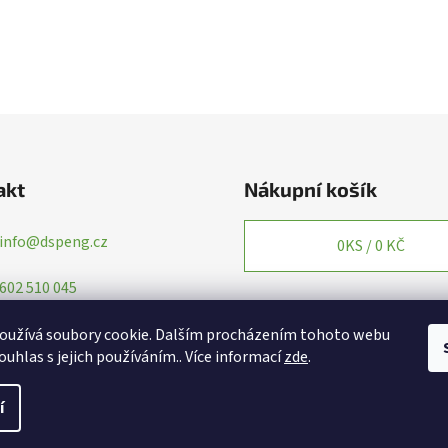
akt
Nákupní košík
info
@
dspeng.cz
0
KS /
0 KČ
602 510 045
oužívá soubory cookie. Dalším procházením tohoto webu
ouhlas s jejich používáním.. Více informací
zde
.
í
yhrazena.