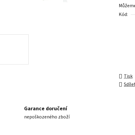
Můžeme 
0,0
Kód:
z
5
hvězdič
Tisk
Sdíle
Garance doručení
nepoškozeného zboží