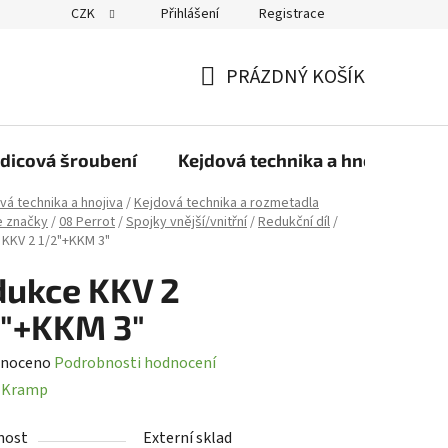
CZK
Přihlášení
Registrace
PRÁZDNÝ KOŠÍK
NÁKUPNÍ
KOŠÍK
dicová šroubení
Kejdová technika a hnojiva
vá technika a hnojiva
/
Kejdová technika a rozmetadla
e značky
/
08 Perrot
/
Spojky vnější/vnitřní
/
Redukční díl
/
KKV 2 1/2"+KKM 3"
ukce KKV 2
2"+KKM 3"
né
noceno
Podrobnosti hodnocení
ení
:
Kramp
tu
nost
Externí sklad