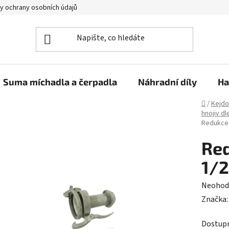
y ochrany osobních údajů
Suma míchadla a čerpadla
Náhradní díly
Ha
Domů
/
Kejdo
hnojiv dl
Redukce 
Red
1/
Průměr
Neohod
hodnoc
Značka
produk
Dostup
je