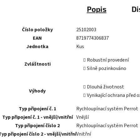
Popis
Di
Číslo položky
25102003
EAN
8719774306837
Jednotka
Kus
Robustní provedení
Zvláštnosti
Silně pozinkováno
Dlouhá životnost
Výhody
Vynikající ochrana před o
Typ připojení č. 1
Rychloupínací systém Perrot
Typ připojení č. 1 - vnější/vnitřní
Vnější
Typ připojení číslo 2
Rychloupínací systém Perrot
Typ připojení číslo 2 - vnější/vnitřní
Vnitřní