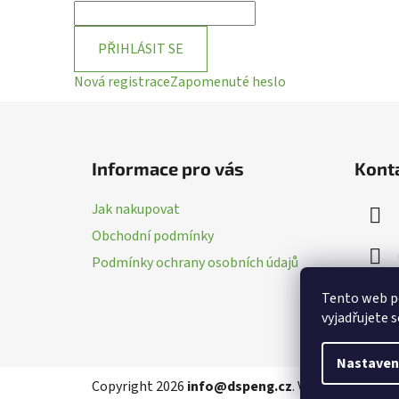
PŘIHLÁSIT SE
Nová registrace
Zapomenuté heslo
Z
á
Informace pro vás
Kont
p
a
Jak nakupovat
t
Obchodní podmínky
í
Podmínky ochrany osobních údajů
Tento web p
vyjadřujete s
Nastaven
Copyright 2026
info@dspeng.cz
. Všechna práva v