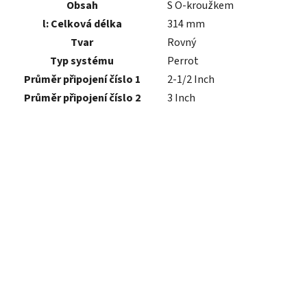
Obsah
S O-kroužkem
l:
Celková délka
314
mm
Tvar
Rovný
Typ systému
Perrot
Průměr připojení číslo 1
2-1/2
Inch
Průměr připojení číslo 2
3
Inch