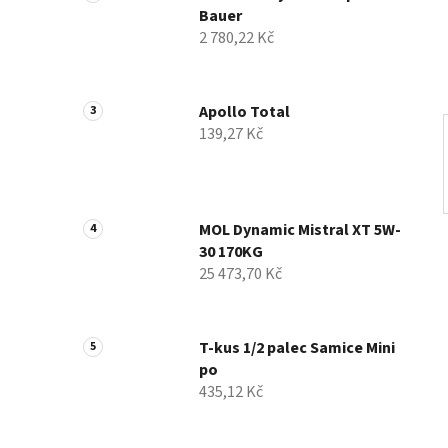
Bauer
í
2 780,22 Kč
p
a
n
Apollo Total
e
139,27 Kč
l
MOL Dynamic Mistral XT 5W-
30 170KG
25 473,70 Kč
T-kus 1/2 palec Samice Mini
po
435,12 Kč