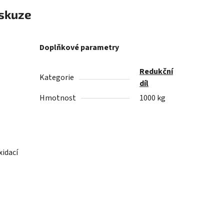
skuze
Doplňkové parametry
Redukční
Kategorie
díl
Hmotnost
1000 kg
xidací