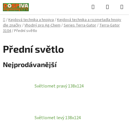
Přejít
Hledat
NÁKUPN
na
KOŠÍK
obsah
Domů
/
Kejdová technika a hnojiva
/
Kejdová technika a rozmetadla hnojiv
dle značky
/
Vhodný pro Ag-Chem
/
Series Terra-Gator
/
Terra-Gator
3104
/
Přední světlo
Přední světlo
Nejprodávanější
Světlomet pravý 138x124
Světlomet levý 138x124