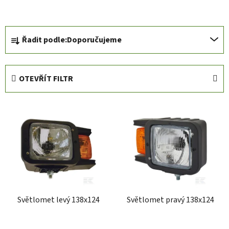
Ř
Řadit podle:
Doporučujeme
a
z
e
OTEVŘÍT FILTR
n
í
V
p
ý
r
p
o
i
d
s
u
p
k
r
t
Světlomet levý 138x124
Světlomet pravý 138x124
o
ů
d