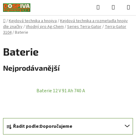
Přejít
Hledat
NÁKUPN
na
KOŠÍK
obsah
Domů
/
Kejdová technika a hnojiva
/
Kejdová technika a rozmetadla hnojiv
dle značky
/
Vhodný pro Ag-Chem
/
Series Terra-Gator
/
Terra-Gator
3104
/
Baterie
Baterie
Nejprodávanější
Baterie 12 V 91 Ah 740 A
Ř
Řadit podle:
Doporučujeme
a