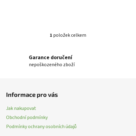
1
položek celkem
O
v
l
Garance doručení
á
nepoškozeného zboží
d
a
c
Z
í
á
p
Informace pro vás
p
r
a
v
Jak nakupovat
k
t
Obchodní podmínky
y
í
v
Podmínky ochrany osobních údajů
ý