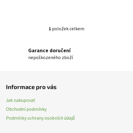
1
položek celkem
O
v
l
Garance doručení
á
nepoškozeného zboží
d
a
c
Z
í
á
p
Informace pro vás
p
r
a
v
Jak nakupovat
k
t
Obchodní podmínky
y
í
v
Podmínky ochrany osobních údajů
ý
p