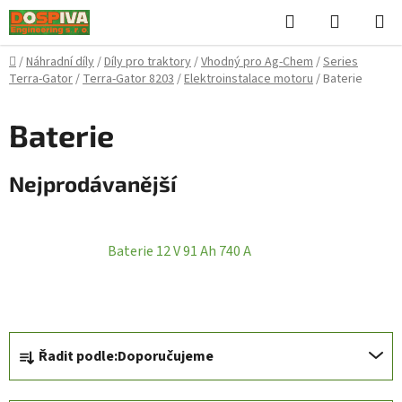
Přejít
Hledat
NÁKUPN
na
KOŠÍK
obsah
Domů
/
Náhradní díly
/
Díly pro traktory
/
Vhodný pro Ag-Chem
/
Series
Terra-Gator
/
Terra-Gator 8203
/
Elektroinstalace motoru
/
Baterie
Baterie
Nejprodávanější
Baterie 12 V 91 Ah 740 A
Ř
Řadit podle:
Doporučujeme
a
z