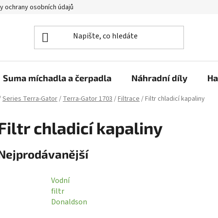
y ochrany osobních údajů
Suma míchadla a čerpadla
Náhradní díly
Ha
/
Series Terra-Gator
/
Terra-Gator 1703
/
Filtrace
/
Filtr chladicí kapaliny
Filtr chladicí kapaliny
Nejprodávanější
Vodní
filtr
Donaldson