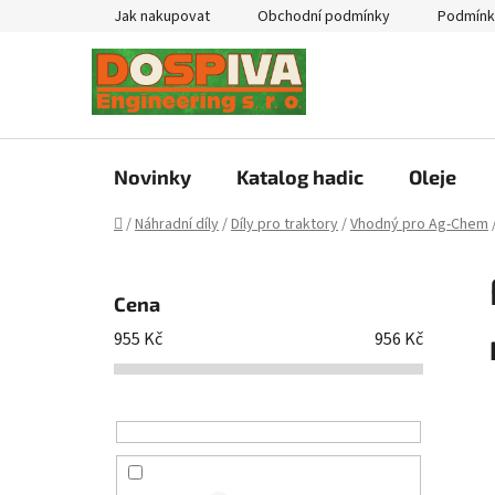
Přejít
Jak nakupovat
Obchodní podmínky
Podmínk
na
obsah
Novinky
Katalog hadic
Oleje
Domů
/
Náhradní díly
/
Díly pro traktory
/
Vhodný pro Ag-Chem
P
o
Cena
s
955
Kč
956
Kč
t
r
a
n
n
í