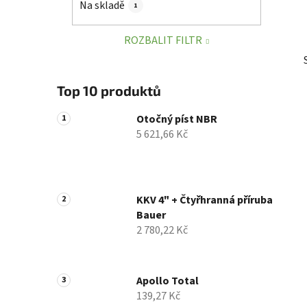
Na skladě
1
p
a
ROZBALIT FILTR
n
e
l
Top 10 produktů
Otočný píst NBR
5 621,66 Kč
KKV 4" + Čtyřhranná příruba
Bauer
2 780,22 Kč
Apollo Total
139,27 Kč