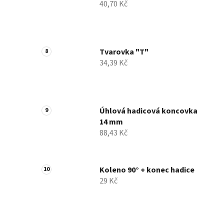
40,70 Kč
Tvarovka "T"
34,39 Kč
Úhlová hadicová koncovka
14 mm
88,43 Kč
Koleno 90° + konec hadice
29 Kč