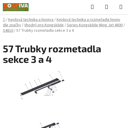
Přejít
Hledat
NÁKUPN
na
KOŠÍK
obsah
Domů
/
Kejdová technika a hnojiva
/
Kejdová technika a rozmetadla hnojiv
dle značky
/
Vhodný pro Kongskilde
/
Series Kongskilde Wing Jet 4800
/
S4810
/
57 Trubky rozmetadla sekce 3 a 4
57 Trubky rozmetadla
sekce 3 a 4