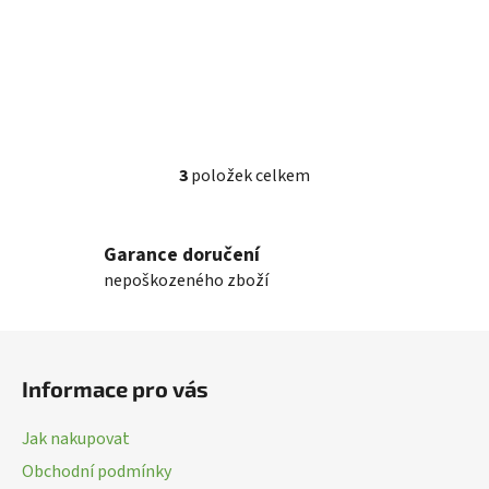
3
položek celkem
O
v
l
Garance doručení
á
nepoškozeného zboží
d
a
c
Z
í
á
p
Informace pro vás
p
r
a
v
Jak nakupovat
k
t
Obchodní podmínky
y
í