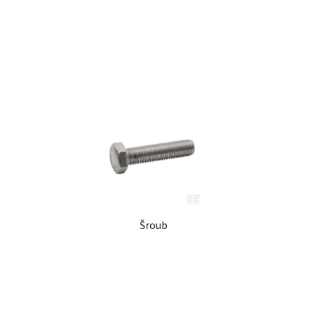
ů
Šroub