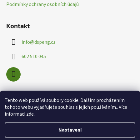
v
Podmínky ochrany osobních údajů
ý
p
i
Kontakt
s
u
info
@
dspeng.cz
602 510 045
Nákupní košík
Tento web používá soubory cookie. Dalším procházením
tohoto webu vyjadřujete souhlas s jejich používáním.. Více
informací
zde
.
0
KS /
0 KČ
Nastavení