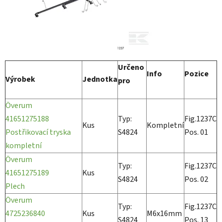
Určeno
Info
Pozice
Výrobek
Jednotka
pro
Överum
41651275188
Typ:
Fig.1237C
Kus
Kompletní
Postřikovací tryska
S4824
Pos. 01
kompletní
Överum
Typ:
Fig.1237C
41651275189
Kus
S4824
Pos. 02
Plech
Överum
Typ:
Fig.1237C
4725236840
Kus
M6x16mm
S4824
Pos. 13