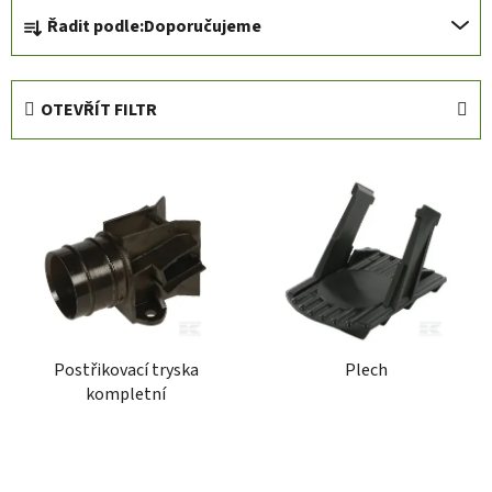
Ř
Řadit podle:
Doporučujeme
a
z
e
OTEVŘÍT FILTR
n
í
V
p
ý
r
p
o
i
d
s
u
p
k
r
t
Postřikovací tryska
Plech
o
ů
kompletní
d
u
k
t