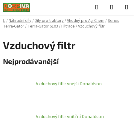
Přejít
Hledat
NÁKUPN
na
KOŠÍK
obsah
Domů
/
Náhradní díly
/
Díly pro traktory
/
Vhodný pro Ag-Chem
/
Series
Terra-Gator
/
Terra-Gator 6103
/
Filtrace
/
Vzduchový filtr
Vzduchový filtr
Nejprodávanější
Vzduchový filtr vnější Donaldson
Vzduchový filtr vnitřní Donaldson