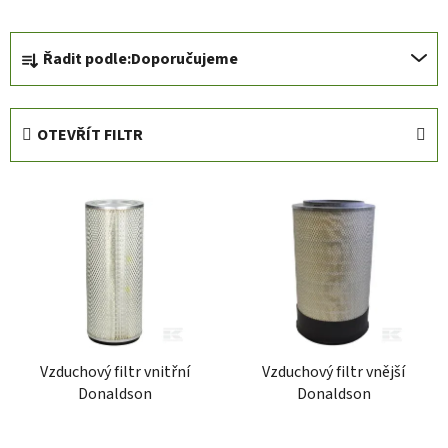
Ř
Řadit podle:
Doporučujeme
a
z
e
OTEVŘÍT FILTR
n
í
V
p
ý
r
p
o
i
d
s
u
p
k
r
t
Vzduchový filtr vnitřní
Vzduchový filtr vnější
o
ů
Donaldson
Donaldson
d
u