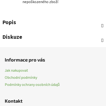
nepoškozeného zboží
Popis
Diskuze
Z
á
Informace pro vás
p
a
Jak nakupovat
t
Obchodní podmínky
í
Podmínky ochrany osobních údajů
Kontakt