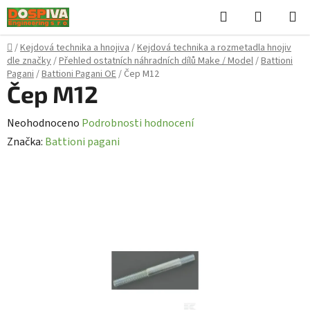
Přejít
Hledat
NÁKUPN
na
KOŠÍK
obsah
Domů
/
Kejdová technika a hnojiva
/
Kejdová technika a rozmetadla hnojiv
dle značky
/
Přehled ostatních náhradních dílů Make / Model
/
Battioni
Pagani
/
Battioni Pagani OE
/
Čep M12
Čep M12
Průměrné
Neohodnoceno
Podrobnosti hodnocení
hodnocení
Značka:
Battioni pagani
produktu
je
0,0
z
5
hvězdiček.